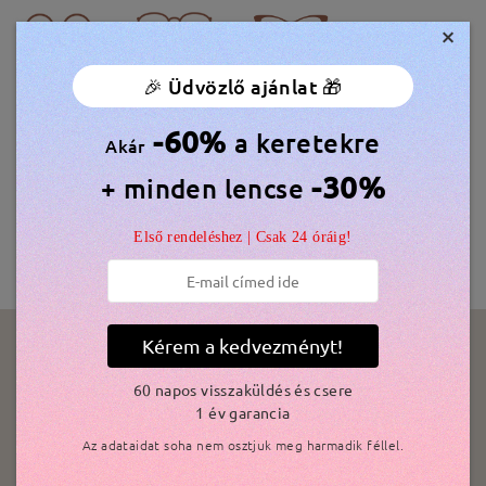
×
Kerek, ovális és macskaszem
formák hozzáadnak
🎉 Üdvözlő ajánlat 🎁
vonzó kontrasztot az erős arcvonásokhoz.
-60%
a keretekre
Akár
Vásárolj most
-30%
+ minden lencse
Első rendeléshez | Csak 24 óráig!
GYÖNGYÖS
Kérem a kedvezményt!
60 napos visszaküldés és csere
1 év garancia
Az adataidat soha nem osztjuk meg harmadik féllel.