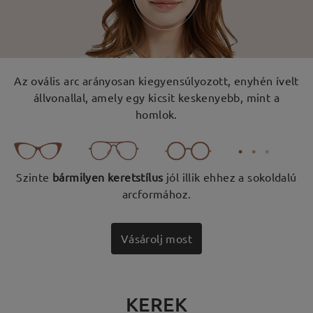
Az ovális arc arányosan kiegyensúlyozott, enyhén ívelt
állvonallal, amely egy kicsit keskenyebb, mint a
homlok.
Szinte
bármilyen keretstílus
jól illik ehhez a sokoldalú
arcformához.
Vásárolj most
KEREK