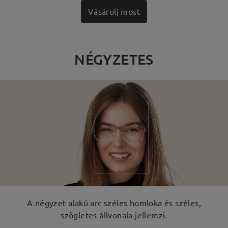
Vásárolj most
NÉGYZETES
A négyzet alakú arc széles homloka és széles,
szögletes állvonala jellemzi.