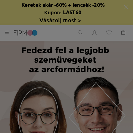
Keretek akár -60% + lencsék -20%
Kupon:
LAST60
Vásárolj most >