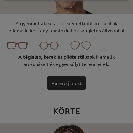
A gyémánt alakú arcot kiemelkedő arccsontok
jellemzik, keskeny homlokkal és szögletes állvonallal.
A téglalap, kerek és pilóta stílusok
kiemelik
arcvonásait és egyensúlyt teremtenek.
Vásárolj most
KÖRTE