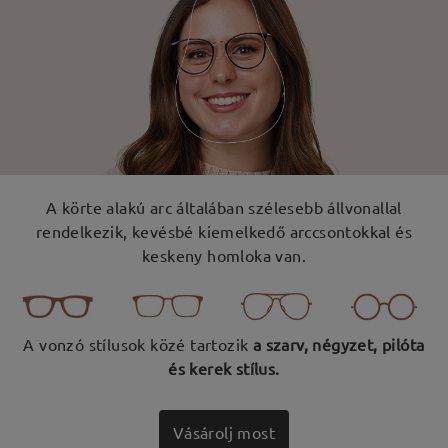
A körte alakú arc általában szélesebb állvonallal
rendelkezik, kevésbé kiemelkedő arccsontokkal és
keskeny homloka van.
A vonzó stílusok közé tartozik
a szarv, négyzet, pilóta
és kerek stílus.
Vásárolj most