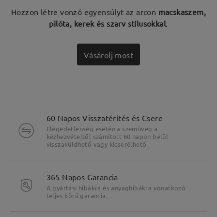
Hozzon létre vonzó egyensúlyt az arcon
macskaszem,
pilóta, kerek és szarv stílusokkal
.
Vásárolj most
60 Napos Visszatérítés és Csere
Elégedetlenség esetén a szemüveg a
kézhezvételtől számított 60 napon belül
visszaküldhető vagy kicserélhető.
365 Napos Garancia
A gyártási hibákra és anyaghibákra vonatkozó
teljes körű garancia.