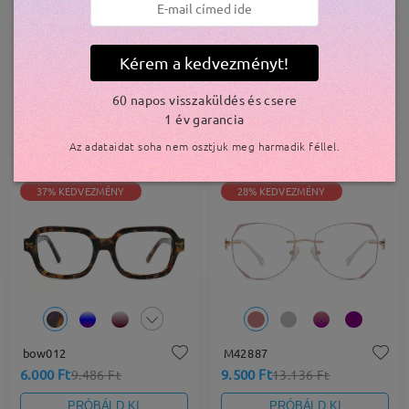
Kérem a kedvezményt!
bow184
bow187
7.500 Ft
7.800 Ft
10.216 Ft
10.581 Ft
60 napos visszaküldés és csere
1 év garancia
PRÓBÁLD KI
PRÓBÁLD KI
Az adataidat soha nem osztjuk meg harmadik féllel.
37% KEDVEZMÉNY
28% KEDVEZMÉNY
bow012
M42887
6.000 Ft
9.500 Ft
9.486 Ft
13.136 Ft
PRÓBÁLD KI
PRÓBÁLD KI