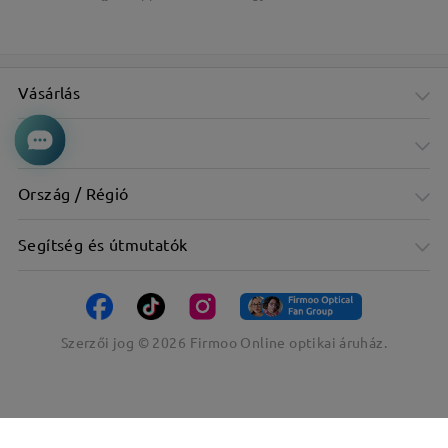
Vásárlás
Cég
Ország / Régió
Segítség és útmutatók
Szerzői jog ©
2026
Firmoo Online optikai áruház.