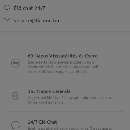
Élő chat 24/7
service@firmoo.hu
60 Napos Visszatérítés és Csere
Elégedetlenség esetén a szemüveg a
kézhezvételtől számított 60 napon belül
visszaküldhető vagy kicserélhető.
365 Napos Garancia
A gyártási hibákra és anyaghibákra vonatkozó
teljes körű garancia.
24/7 Élő Chat
Éjjel-nappal elérhetők vagyunk az Ön számára.