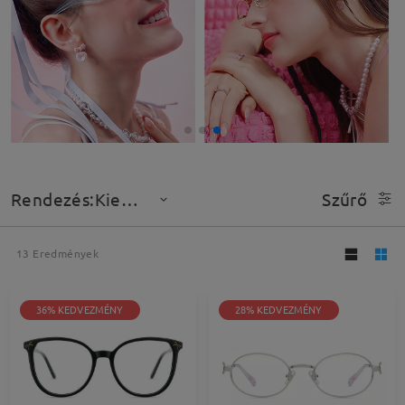
Rendezés:Kiemelt
Szűrő
13
Eredmények
36% KEDVEZMÉNY
28% KEDVEZMÉNY