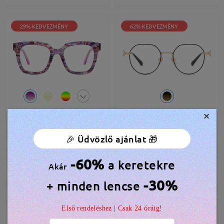
29% KEDVEZMÉNY
62% KEDVEZMÉNY
×
bow172
bow017
7.500 Ft
3.500 Ft
10.581 Ft
9.121 Ft
🎉 Üdvözlő ajánlat 🎁
PRÓBÁLD KI
PRÓBÁLD KI
-60%
a keretekre
Akár
27% KEDVEZMÉNY
26% KEDVEZMÉNY
-30%
+ minden lencse
Első rendeléshez | Csak 24 óráig!