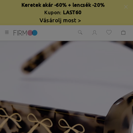
Keretek akár -60% + lencsék -20%
Kupon:
LAST60
Vásárolj most >