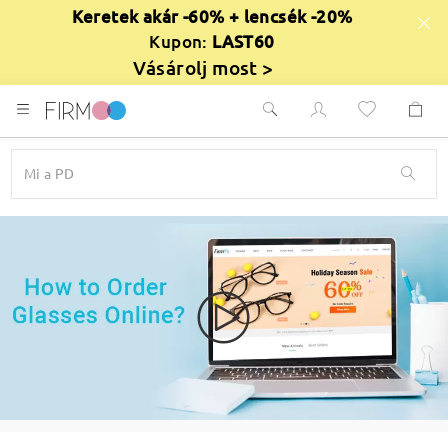
Keretek akár -60% + lencsék -20%
Kupon:
LAST60
Vásárolj most >
keresés
Mi a PD