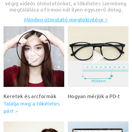
végig videós útmutatónkat, a tökéletes szemüveg
megtalálása a Firmoo-nál ilyen egyszerű dolog.
Minden útmutató megtekintése >
Keretek és arcformák
Hogyan mérjük a PD-t
Találja meg a tökéletes
párt >