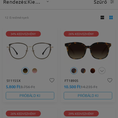
Rendezés:Kiemelt
Szűrő
12
Eredmények
34% KEDVEZMÉNY
26% KEDVEZMÉNY
S11155X
FT18905
5.800 Ft
10.500 Ft
8.756 Ft
14.235 Ft
PRÓBÁLD KI
PRÓBÁLD KI
26% KEDVEZMÉNY
29% KEDVEZMÉNY