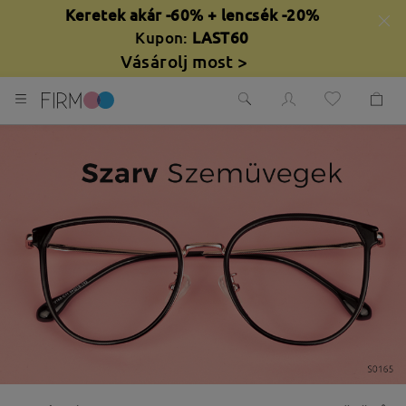
Keretek akár -60% + lencsék -20%
Kupon:
LAST60
Vásárolj most >