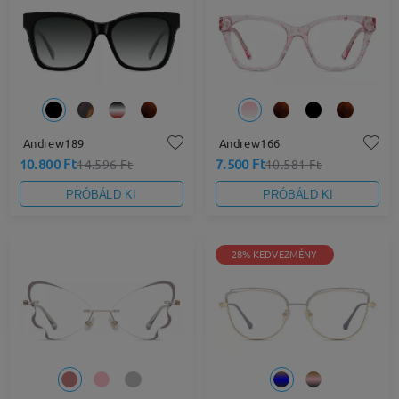
Andrew189
Andrew166
10.800 Ft
7.500 Ft
14.596 Ft
10.581 Ft
PRÓBÁLD KI
PRÓBÁLD KI
28% KEDVEZMÉNY