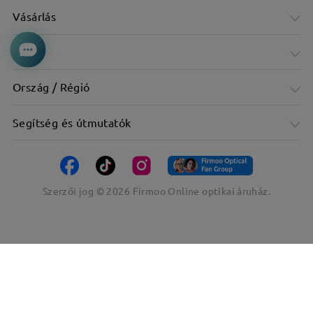
Vásárlás
Cég
Ország / Régió
Segítség és útmutatók
Szerzői jog ©
2026
Firmoo Online optikai áruház.