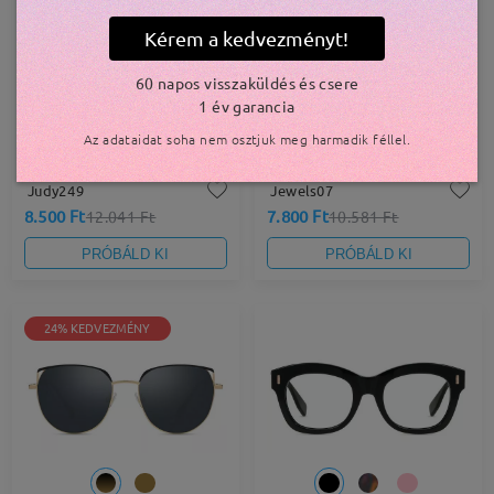
Kérem a kedvezményt!
60 napos visszaküldés és csere
1 év garancia
Az adataidat soha nem osztjuk meg harmadik féllel.
Judy249
Jewels07
8.500 Ft
7.800 Ft
12.041 Ft
10.581 Ft
PRÓBÁLD KI
PRÓBÁLD KI
24% KEDVEZMÉNY