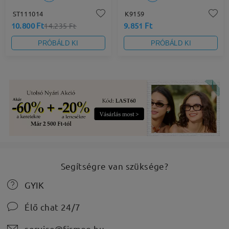
ST111014
K9159
10.800 Ft
9.851 Ft
14.235 Ft
PRÓBÁLD KI
PRÓBÁLD KI
Segítségre van szüksége?
GYIK
Élő chat 24/7
service@firmoo.hu