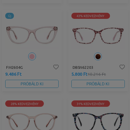
Új
43% KEDVEZMÉNY
FM2604G
DBSN62203
9.486 Ft
5.800 Ft
10.216 Ft
PRÓBÁLD KI
PRÓBÁLD KI
28% KEDVEZMÉNY
31% KEDVEZMÉNY