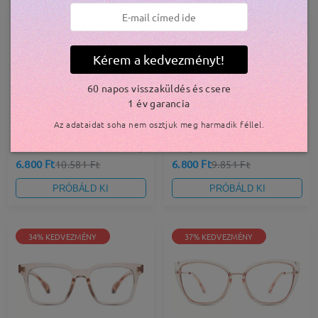
36% KEDVEZMÉNY
31% KEDVEZMÉNY
Kérem a kedvezményt!
60 napos visszaküldés és csere
1 év garancia
Az adataidat soha nem osztjuk meg harmadik féllel.
Grace001
Judy135
6.800 Ft
6.800 Ft
10.581 Ft
9.851 Ft
PRÓBÁLD KI
PRÓBÁLD KI
34% KEDVEZMÉNY
37% KEDVEZMÉNY