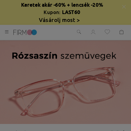
Keretek akár -60% + lencsék -20%
Kupon:
LAST60
Vásárolj most >