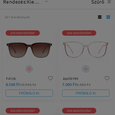
Rendezés:Kiemelt
Szűrő
361
Eredmények
22% KEDVEZMÉNY
26% KEDVEZMÉNY
F4126
April0199
8.500 Ft
7.000 Ft
10.946 Ft
9.486 Ft
PRÓBÁLD KI
PRÓBÁLD KI
26% KEDVEZMÉNY
29% KEDVEZMÉNY