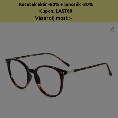
Keretek akár -60% + lencsék -20%
Kupon:
LAST60
Vásárolj most >