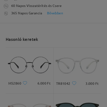
60 Napos Visszatérítés és Csere
feldolgozási idő
365 Napos Garancia
Bővebben
5-7 munkanap
részletek
с(◕ヮ◕n)
Elküldve
by
Víctor
on
Aug 7 , 2026
Hasonló keretek
szállítási idő
Olvassa el az összes
5-7 munkanap
részletek
véleményt
Írjon egy véleményt
Arcforma:
Archossz:
Arcszélesség:
Kiszállítva
Szögletes és kerek
20cm
22cm
arcforma
M52860
6.000 Ft
TR81042
3.000 Ft
Termékméretek