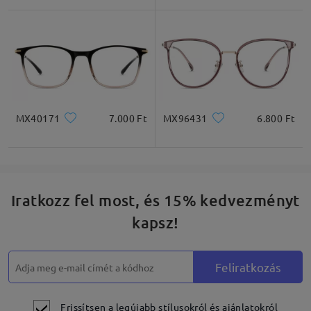
Négyzet
Kerek
Szív
Gyémánt
Ovális
* Csak tájékoztató jellegű
MX40171
7.000 Ft
MX96431
6.800 Ft
Termékleírás
Iratkozz fel most, és 15% kedvezményt
kapsz!
Feliratkozás
Frissítsen a legújabb stílusokról és ajánlatokról