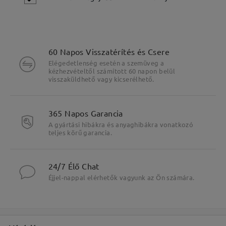
60 Napos Visszatérítés és Csere
Elégedetlenség esetén a szemüveg a
kézhezvételtől számított 60 napon belül
visszaküldhető vagy kicserélhető.
365 Napos Garancia
A gyártási hibákra és anyaghibákra vonatkozó
teljes körű garancia.
Fő jellemzők kiemelése
24/7 Élő Chat
Éjjel-nappal elérhetők vagyunk az Ön számára.