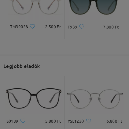
TM39028
2.500 Ft
F939
7.800 Ft
Teljes szélesség
Szárhossz
139mm
148mm
Legjobb eladók
Lencseszélesség
Lencsemagasság
Hídszélesség
52mm
49mm
18mm
Ajánlott arcformák
S0189
5.800 Ft
YSL1230
6.800 Ft