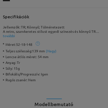
Specifikációk
Jellemzők: TR; Könnyű; Túlméretezett
A retro, szarvkeretes stílust egyedi színezés és könnyű TR
anyag emeli modern szintre. A rugalmas anyag törhetetlenné
további
teszi a keretet. Ez a divatos, túlméretezett szemüvegkeret
Méret:
52-18-148
kényelmet és karakteres megjelenést biztosít. A kúp alakú
zsanér is különlegessé teszi.
Teljes szélesség:
139 mm
(
Nagy
)
Lencse átlós méret:
54 mm
Anyag:
Tr
Súly:
15g
Bifokális/Progresszív:
Igen
Rugós zsanér:
Nem
Modellbemutató