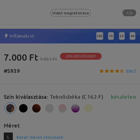
1/8
Videó megtekintése
Villámakció
13
D
15
25
43
:
:
:
7.000 Ft
29% KEDVEZMÉNY
9.851 Ft
#S939
3867
Szín kiválasztása
:
Teknősbéka (C162-F)
készleten
Méret
L
Keret méret útmutató