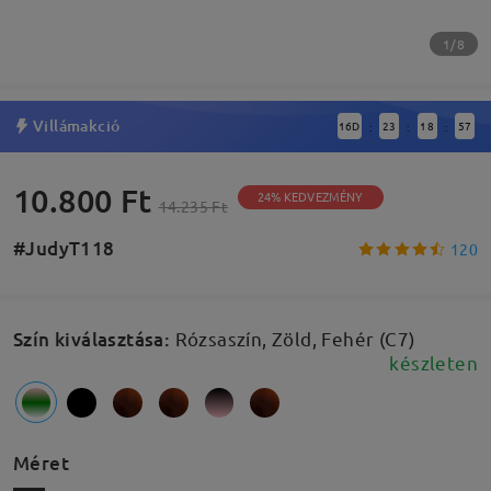
1/8
Villámakció
16
D
23
18
57
:
:
:
10.800 Ft
24% KEDVEZMÉNY
14.235 Ft
#JudyT118
120
Szín kiválasztása
:
Rózsaszín, Zöld, Fehér (C7)
készleten
Méret