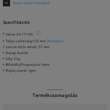
M
Keret méret útmutató
Specifikációk
Méret:
54-17-145
Teljes szélesség:
132 mm
(
Közepes
)
Lencse átlós méret:
57 mm
Anyag:
Acetát
Súly:
23g
Bifokális/Progresszív:
Nem
Rugós zsanér:
Igen
Termékcsomagolás