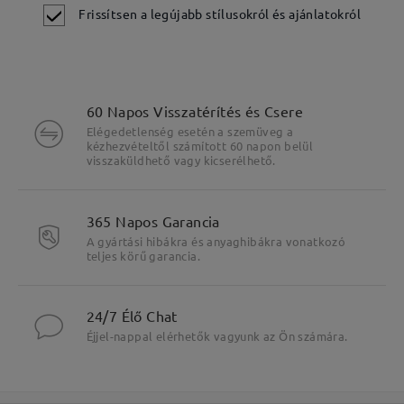
Frissítsen a legújabb stílusokról és ajánlatokról
60 Napos Visszatérítés és Csere
Elégedetlenség esetén a szemüveg a
kézhezvételtől számított 60 napon belül
visszaküldhető vagy kicserélhető.
Fő jellemzők kiemelése
365 Napos Garancia
A gyártási hibákra és anyaghibákra vonatkozó
teljes körű garancia.
24/7 Élő Chat
Éjjel-nappal elérhetők vagyunk az Ön számára.