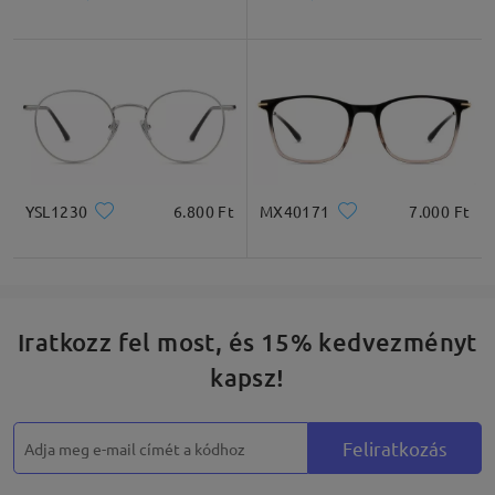
* Csak tájékoztató jellegű
Termékleírás
YSL1230
6.800 Ft
MX40171
7.000 Ft
Iratkozz fel most, és 15% kedvezményt
kapsz!
Feliratkozás