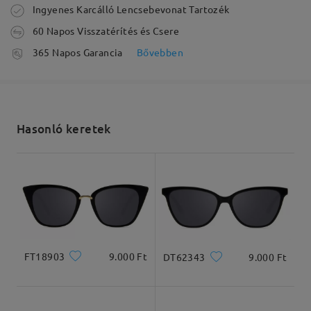
Megrendelés leadva
Ingyenes Karcálló Lencsebevonat Tartozék
60 Napos Visszatérítés és Csere
feldolgozási idő
365 Napos Garancia
Bővebben
Olvassa el az összes
5-7 munkanap
részletek
véleményt
Írjon egy véleményt
Elküldve
Hasonló keretek
szállítási idő
Arcforma:
Archossz:
Arcszélesség:
5-7 munkanap
részletek
Szögletes és kerek
20cm/7.8in
22cm/8.6in
arc
Kiszállítva
Termékméretek
FT18903
9.000 Ft
DT62343
9.000 Ft