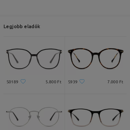
Olvassa el az összes
Legjobb eladók
véleményt
Írjon egy véleményt
S0189
5.800 Ft
S939
7.000 Ft