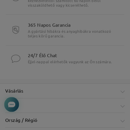
kézhezvételtől számított 60 napon belül
visszaküldhető vagy kicserélhető.
365 Napos Garancia
A gyártási hibákra és anyaghibákra vonatkozó
teljes körű garancia.
24/7 Élő Chat
Éjjel-nappal elérhetők vagyunk az Ön számára.
Vásárlás
Cég
Ország / Régió