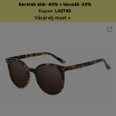
Keretek akár -60% + lencsék -20%
Kupon:
LAST60
Vásárolj most >