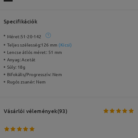
Specifikációk
Méret:
51-20-142
Teljes szélesség:
126 mm
(
Kicsi
)
Lencse átlós méret:
51 mm
Anyag:
Acetát
Súly:
18g
Bifokális/Progresszív:
Nem
Rugós zsanér:
Nem
Vásárlói vélemények(93)