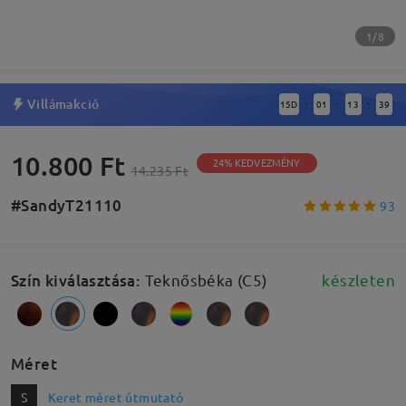
1/8
Villámakció
15
D
01
13
38
:
:
:
10.800 Ft
24% KEDVEZMÉNY
14.235 Ft
#SandyT21110
93
Szín kiválasztása
:
Teknősbéka (C5)
készleten
Méret
S
Keret méret útmutató