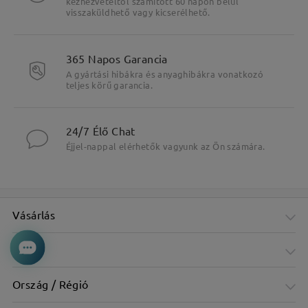
kézhezvételtől számított 60 napon belül
visszaküldhető vagy kicserélhető.
365 Napos Garancia
A gyártási hibákra és anyaghibákra vonatkozó
teljes körű garancia.
24/7 Élő Chat
Éjjel-nappal elérhetők vagyunk az Ön számára.
Vásárlás
Cég
Ország / Régió