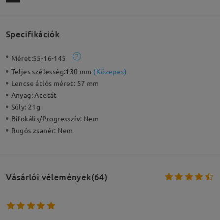
Specifikációk
Méret:
55-16-145
Teljes szélesség:
130 mm
(
Közepes
)
Lencse átlós méret:
57 mm
Anyag:
Acetát
Súly:
21g
Bifokális/Progresszív:
Nem
Rugós zsanér:
Nem
Vásárlói vélemények(64)