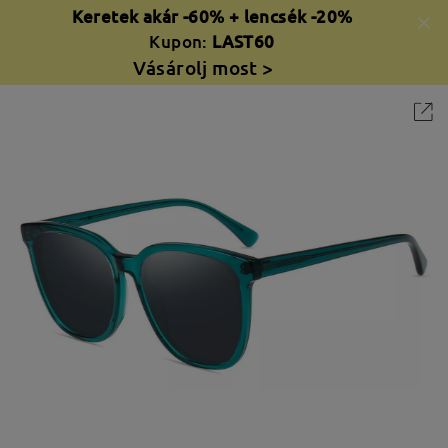
Keretek akár -60% + lencsék -20%
Kupon:
LAST60
Vásárolj most >