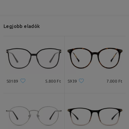
Legjobb eladók
S0189
5.800 Ft
S939
7.000 Ft