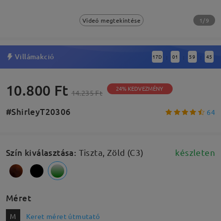
1/9
Videó megtekintése
Villámakció
17
D
01
59
44
:
:
:
10.800 Ft
24% KEDVEZMÉNY
14.235 Ft
#ShirleyT20306
64
Szín kiválasztása
:
Tiszta, Zöld (C3)
készleten
Méret
M
Keret méret útmutató