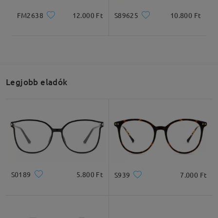
FM2638
12.000 Ft
S89625
10.800 Ft
Legjobb eladók
S0189
5.800 Ft
S939
7.000 Ft