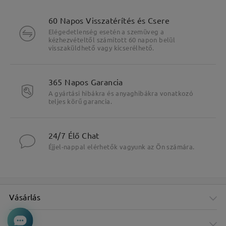
60 Napos Visszatérítés és Csere
Elégedetlenség esetén a szemüveg a
kézhezvételtől számított 60 napon belül
visszaküldhető vagy kicserélhető.
365 Napos Garancia
A gyártási hibákra és anyaghibákra vonatkozó
teljes körű garancia.
24/7 Élő Chat
Éjjel-nappal elérhetők vagyunk az Ön számára.
Vásárlás
Cég