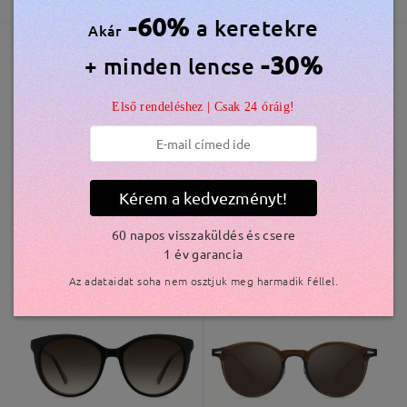
5-7 munkanap
részletek
-60%
a keretekre
Akár
Elküldve
-30%
+ minden lencse
Hasonló keretek
Első rendeléshez | Csak 24 óráig!
szállítási idő
5-7 munkanap
részletek
Kiszállítva
Kérem a kedvezményt!
60 napos visszaküldés és csere
10.800
S09884
10.800 Ft
1 év garancia
SandyT21110
Ft
Az adataidat soha nem osztjuk meg harmadik féllel.