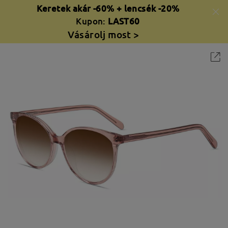
Keretek akár -60% + lencsék -20%
Kupon:
LAST60
Vásárolj most >