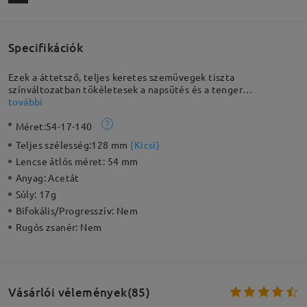
Specifikációk
Ezek a áttetsző, teljes keretes szemüvegek tiszta
színváltozatban tökéletesek a napsütés és a tenger
fuvallatának élvezetére. A kiváló minőségű acetát anyag tartós
további
és erős. Könnyen párosítható a napi ruházattal. Ez a minden
Méret:
54-17-140
napra elengedhetetlen kiegészítő.
Teljes szélesség:
128 mm
(
Kicsi
)
Lencse átlós méret:
54 mm
Anyag:
Acetát
Súly:
17g
Bifokális/Progresszív:
Nem
Rugós zsanér:
Nem
Vásárlói vélemények(85)