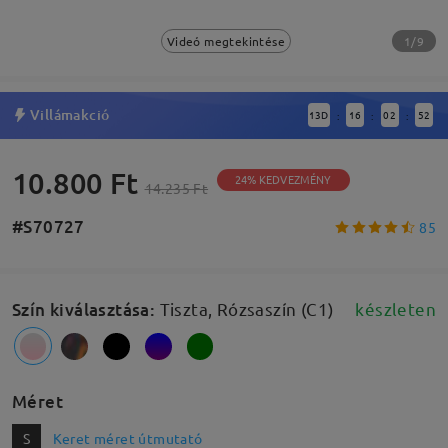
1/9
Videó megtekintése
Villámakció
13
D
16
02
51
:
:
:
10.800 Ft
24% KEDVEZMÉNY
14.235 Ft
#S70727
85
Szín kiválasztása
:
Tiszta, Rózsaszín (C1)
készleten
Méret
S
Keret méret útmutató