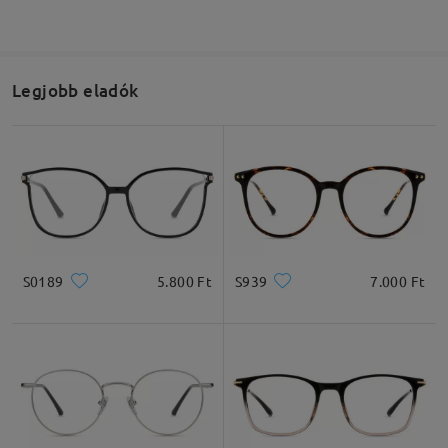
Legjobb eladók
S0189
5.800 Ft
S939
7.000 Ft