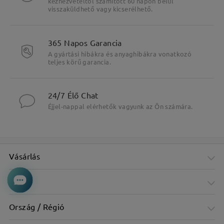
kézhezvételtől számított 60 napon belül
visszaküldhető vagy kicserélhető.
365 Napos Garancia
A gyártási hibákra és anyaghibákra vonatkozó
teljes körű garancia.
24/7 Élő Chat
Éjjel-nappal elérhetők vagyunk az Ön számára.
Vásárlás
Cég
Ország / Régió