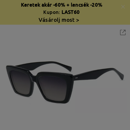
Keretek akár -60% + lencsék -20%
Kupon:
LAST60
Vásárolj most >