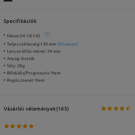
Specifikációk
Méret:
54-18-145
Teljes szélesség:
130 mm
(
Közepes
)
Lencse átlós méret:
54 mm
Anyag:
Acetát
Súly:
28g
Bifokális/Progresszív:
Nem
Rugós zsanér:
Nem
Vásárlói vélemények(165)