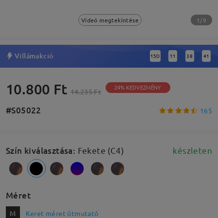
1/9
Videó megtekintése
Villámakció
15
D
11
38
40
:
:
:
10.800 Ft
24% KEDVEZMÉNY
14.235 Ft
#S05022
165
Szín kiválasztása
:
Fekete (C4)
készleten
Méret
M
Keret méret útmutató