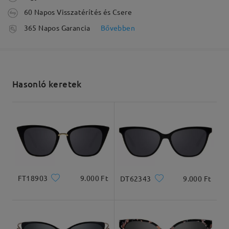
60 Napos Visszatérítés és Csere
feldolgozási idő
365 Napos Garancia
Bővebben
5-7 munkanap
részletek
Elküldve
Hasonló keretek
szállítási idő
5-7 munkanap
részletek
Kiszállítva
FT18903
9.000 Ft
DT62343
9.000 Ft
Arcforma:
Archossz:
Arcszélesség:
Gyémánt
17cm/6.69 inches
15cm/5.91 inches