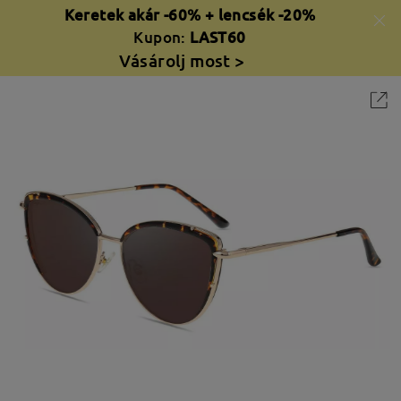
Keretek akár -60% + lencsék -20%
Kupon:
LAST60
Vásárolj most >