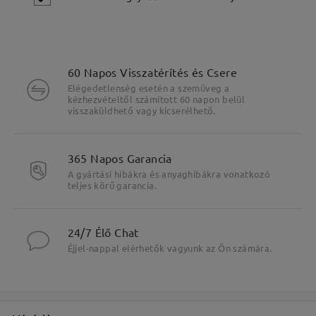
60 Napos Visszatérítés és Csere
Elégedetlenség esetén a szemüveg a
kézhezvételtől számított 60 napon belül
visszaküldhető vagy kicserélhető.
365 Napos Garancia
A gyártási hibákra és anyaghibákra vonatkozó
teljes körű garancia.
24/7 Élő Chat
Fő jellemzők kiemelése
Éjjel-nappal elérhetők vagyunk az Ön számára.