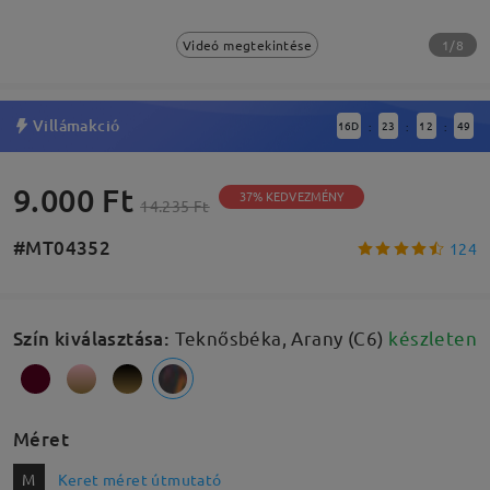
1/8
Videó megtekintése
Villámakció
16
D
23
12
49
:
:
:
9.000 Ft
37% KEDVEZMÉNY
14.235 Ft
#MT04352
124
Szín kiválasztása
:
Teknősbéka, Arany (C6)
készleten
Méret
M
Keret méret útmutató