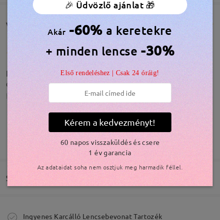
🎉 Üdvözlő ajánlat 🎁
Vásárlói vélemények(124)
-60%
a keretekre
Akár
-30%
+ minden lencse
Ebben jelentősen jobban látok pedig van benne
Első rendeléshez | Csak 24 óráig!
cilinder itt is
by
Rebeka Karcagi
on
Mar 12 , 2026
Kérem a kedvezményt!
Olvassa el az összes
TOVÁBBIAK MEGJELENÍTÉSE
60 napos visszaküldés és csere
1 év garancia
véleményt
Írjon egy véleményt
Az adataidat soha nem osztjuk meg harmadik féllel.
Szállítás
Modellinformáció
Megrendelés leadva
Ingyenes Karcálló Lencsebevonat Tartozék