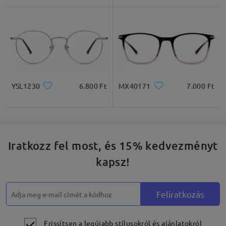
Négyzet
Kerek
Szív
Gyémánt
Ovális
YSL1230
6.800 Ft
MX40171
7.000 Ft
* Csak tájékoztató jellegű
Termékleírás
Iratkozz fel most, és 15% kedvezményt
kapsz!
Feliratkozás
Frissítsen a legújabb stílusokról és ajánlatokról