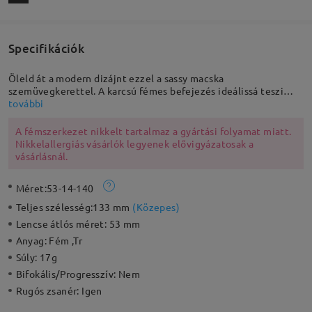
Specifikációk
Öleld át a modern dizájnt ezzel a sassy macska
szemüvegkerettel. A karcsú fémes befejezés ideálissá teszi
ezeket a napszemüvegeket a kiemelkedő viselethez.
további
Kiemelkedő dizájn a templomkarokon és állítható orrpárnák a
biztonságos és testreszabott illeszkedésért. A legjobb
A fémszerkezet nikkelt tartalmaz a gyártási folyamat miatt.
választás bármely napos napra.
Nikkelallergiás vásárlók legyenek elővigyázatosak a
vásárlásnál.
Méret:
53-14-140
Teljes szélesség:
133 mm
(
Közepes
)
Lencse átlós méret:
53 mm
Anyag:
Fém ,Tr
Súly:
17g
Bifokális/Progresszív:
Nem
Rugós zsanér:
Igen