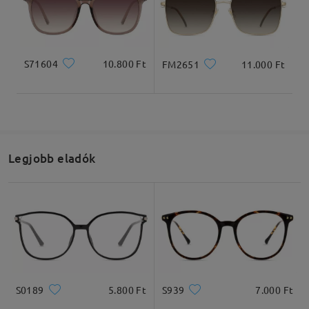
Teljes szélesség
Szárhossz
S71604
10.800 Ft
FM2651
11.000 Ft
131mm/ 5.16in
143mm/ 5.63in
Legjobb eladók
Lencseszélesség
Lencsemagasság
Hídszélesség
54mm/ 2.13in
47mm/ 1.85in
15mm/ 0.59in
Ajánlott arcformák
S0189
5.800 Ft
S939
7.000 Ft