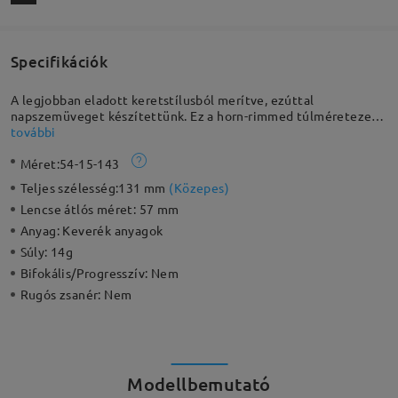
Specifikációk
A legjobban eladott keretstílusból merítve, ezúttal
napszemüveget készítettünk. Ez a horn-rimmed túlméretezett
keret elengedhetetlen választás minden évszakra. A
további
csillogások az oldalakon modern megközelítést adnak a
Méret:
54-15-143
klasszikus formához, lágyan ívelt lencsékkel és finoman
részletezett templomkarokkal. Tökéletes választás bármely
Teljes szélesség:
131 mm
(
Közepes
)
napos napra.
Lencse átlós méret:
57 mm
Anyag:
Keverék anyagok
Súly:
14g
Bifokális/Progresszív:
Nem
Rugós zsanér:
Nem
Modellbemutató