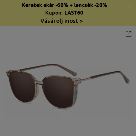
Keretek akár -60% + lencsék -20%
Kupon:
LAST60
Vásárolj most >