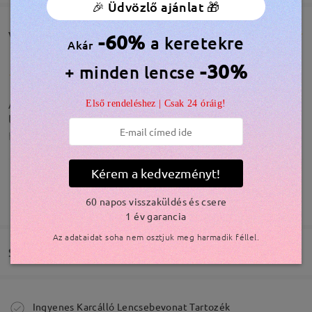
🎉 Üdvözlő ajánlat 🎁
Vásárlói vélemények(119)
-60%
a keretekre
Akár
-30%
+ minden lencse
A szemüveg tökéletes, ajándékba adtam,
Első rendeléshez | Csak 24 óráig!
tulajdonosa nagyon szereti!
by
Györgyi
on
Jul 1 , 2026
Kérem a kedvezményt!
Olvassa el az összes
TOVÁBBIAK MEGJELENÍTÉSE
60 napos visszaküldés és csere
1 év garancia
véleményt
Írjon egy véleményt
Modellinformáció
Az adataidat soha nem osztjuk meg harmadik féllel.
Szállítás
Megrendelés leadva
Ingyenes Karcálló Lencsebevonat Tartozék