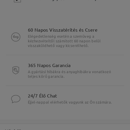
60 Napos Visszatérítés és Csere
Elégedetlenség esetén a szemüveg a
kézhezvételtől számított 60 napon belül
visszaküldhető vagy kicserélhető.
365 Napos Garancia
A gyártási hibákra és anyaghibákra vonatkozó
Fő jellemzők kiemelése
teljes körű garancia.
24/7 Élő Chat
Éjjel-nappal elérhetők vagyunk az Ön számára.