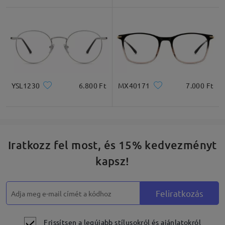
Négyzet
Kerek
Szív
Gyémánt
Ovális
* Csak tájékoztató jellegű
YSL1230
6.800 Ft
MX40171
7.000 Ft
Termékleírás
Iratkozz fel most, és 15% kedvezményt
kapsz!
Feliratkozás
Frissítsen a legújabb stílusokról és ajánlatokról