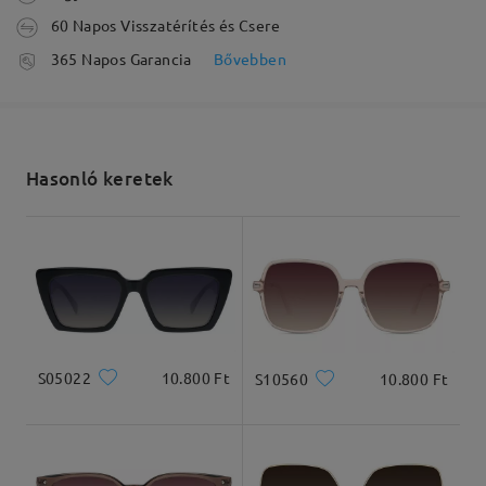
60 Napos Visszatérítés és Csere
feldolgozási idő
365 Napos Garancia
Bővebben
5-7 munkanap
részletek
Elküldve
Hasonló keretek
szállítási idő
5-7 munkanap
részletek
Arcforma:
Archossz:
Arcszélesség:
Kiszállítva
Szögletes
17.5cm/6.89in
13cm/5.12in
S05022
10.800 Ft
S10560
10.800 Ft
Termékméretek