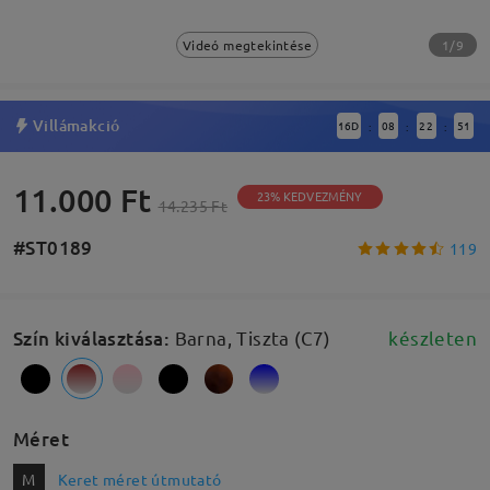
1/9
Videó megtekintése
Villámakció
16
D
08
22
51
:
:
:
11.000 Ft
23% KEDVEZMÉNY
14.235 Ft
#ST0189
119
Szín kiválasztása
:
Barna, Tiszta (C7)
készleten
Méret
M
Keret méret útmutató