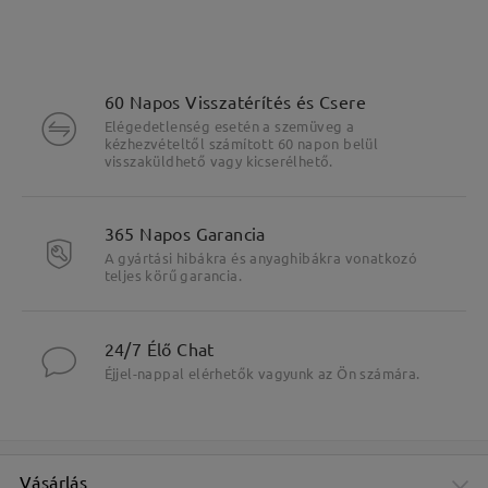
60 Napos Visszatérítés és Csere
Elégedetlenség esetén a szemüveg a
kézhezvételtől számított 60 napon belül
visszaküldhető vagy kicserélhető.
365 Napos Garancia
A gyártási hibákra és anyaghibákra vonatkozó
Fő jellemzők kiemelése
teljes körű garancia.
24/7 Élő Chat
Éjjel-nappal elérhetők vagyunk az Ön számára.
Vásárlás