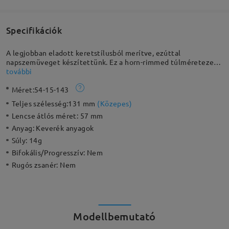
Specifikációk
A legjobban eladott keretstílusból merítve, ezúttal
napszemüveget készítettünk. Ez a horn-rimmed túlméretezett
keret elengedhetetlen választás minden évszakra. A
további
csillogások az oldalakon modern megközelítést adnak a
Méret:
54-15-143
klasszikus formához, lágyan ívelt lencsékkel és finoman
részletezett templomkarokkal. Tökéletes választás bármely
Teljes szélesség:
131 mm
(
Közepes
)
napos napra.
Lencse átlós méret:
57 mm
Anyag:
Keverék anyagok
Súly:
14g
Bifokális/Progresszív:
Nem
Rugós zsanér:
Nem
Modellbemutató