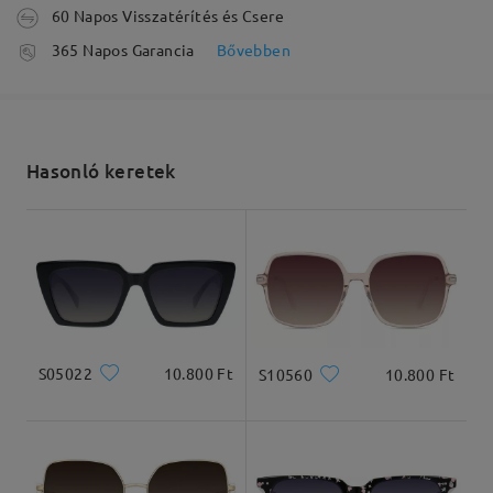
60 Napos Visszatérítés és Csere
feldolgozási idő
365 Napos Garancia
Bővebben
5-7 munkanap
részletek
Elküldve
Hasonló keretek
szállítási idő
5-7 munkanap
részletek
Arcforma:
Archossz:
Arcszélesség:
Kiszállítva
Szögletes
17.5cm/6.89in
13cm/5.12in
S05022
10.800 Ft
S10560
10.800 Ft
Termékméretek