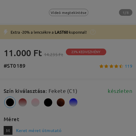
1/8
Videó megtekintése
Extra -20% a lencsékre a
LAST60
kuponnal!
11.000 Ft
23% KEDVEZMÉNY
14.235 Ft
#ST0189
119
Szín kiválasztása
:
Fekete (C1)
készleten
Méret
M
Keret méret útmutató