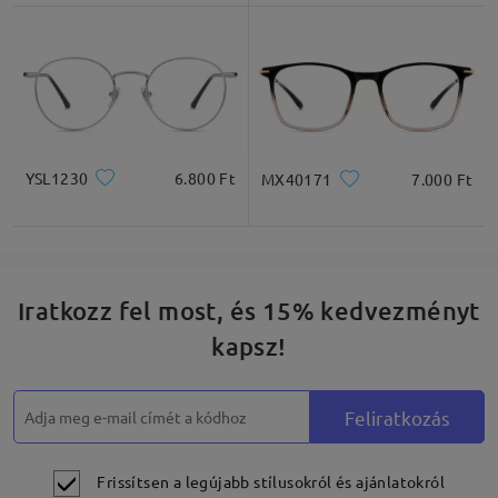
Négyzet
Kerek
Szív
Gyémánt
Ovális
* Csak tájékoztató jellegű
YSL1230
6.800 Ft
MX40171
7.000 Ft
Termékleírás
Iratkozz fel most, és 15% kedvezményt
kapsz!
Feliratkozás
Frissítsen a legújabb stílusokról és ajánlatokról