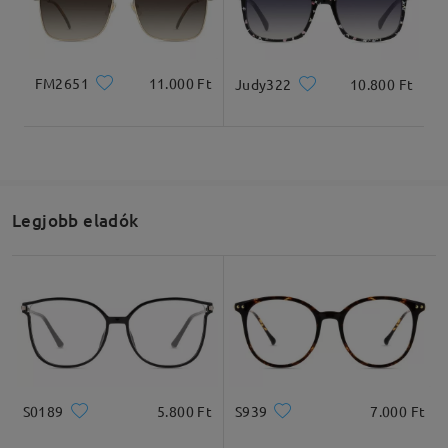
Teljes szélesség
Szárhossz
FM2651
11.000 Ft
Judy322
10.800 Ft
131mm/ 5.16in
143mm/ 5.63in
Legjobb eladók
Lencseszélesség
Lencsemagasság
Hídszélesség
54mm/ 2.13in
47mm/ 1.85in
15mm/ 0.59in
Ajánlott arcformák
S0189
5.800 Ft
S939
7.000 Ft