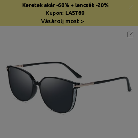
Keretek akár -60% + lencsék -20%
Kupon:
LAST60
Vásárolj most >