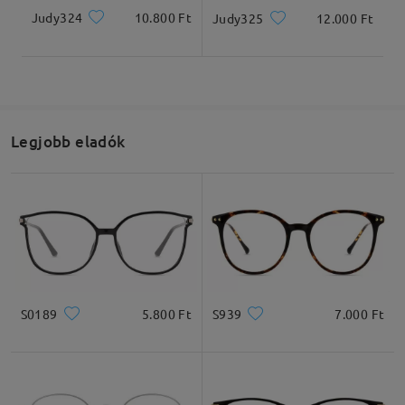
Judy324
10.800 Ft
Judy325
12.000 Ft
Legjobb eladók
S0189
5.800 Ft
S939
7.000 Ft