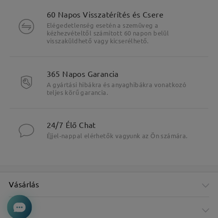
60 Napos Visszatérítés és Csere
Elégedetlenség esetén a szemüveg a
kézhezvételtől számított 60 napon belül
visszaküldhető vagy kicserélhető.
365 Napos Garancia
A gyártási hibákra és anyaghibákra vonatkozó
teljes körű garancia.
24/7 Élő Chat
Éjjel-nappal elérhetők vagyunk az Ön számára.
Vásárlás
Cég