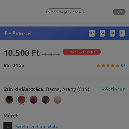
1/9
Videó megtekintése
Villámakció
17
D
04
18
10
:
:
:
10.500 Ft
26% KEDVEZMÉNY
14.235 Ft
#ST0165
83
Szín kiválasztása
:
Barna, Arany (C19)
készleten
Méret
L
Keret méret útmutató