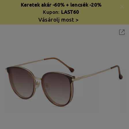
Keretek akár -60% + lencsék -20%
Kupon:
LAST60
Vásárolj most >