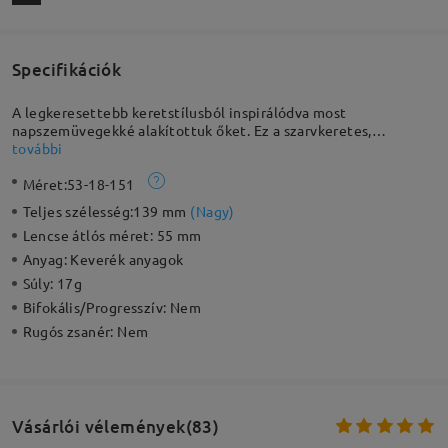
Specifikációk
A legkeresettebb keretstílusból inspirálódva most
napszemüvegekké alakítottuk őket. Ez a szarvkeretes,
túlméretezett keret minden évszakban elengedhetetlen
további
választás. Tökéletes választás bármilyen napsütéses napra.
Méret:
53-18-151
Teljes szélesség:
139 mm
(
Nagy
)
Lencse átlós méret:
55 mm
Anyag:
Keverék anyagok
Súly:
17g
Bifokális/Progresszív:
Nem
Rugós zsanér:
Nem
Vásárlói vélemények(83)