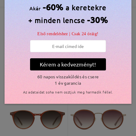
5-7 munkanap
részletek
-60%
a keretekre
Akár
Olvassa el az összes
-30%
+ minden lencse
Elküldve
véleményt
Hasonló keretek
Írjon egy véleményt
Első rendeléshez | Csak 24 óráig!
szállítási idő
5-7 munkanap
részletek
Kiszállítva
Kérem a kedvezményt!
60 napos visszaküldés és csere
1 év garancia
S07963
10.500 Ft
Andrew197
10.500 Ft
Az adataidat soha nem osztjuk meg harmadik féllel.