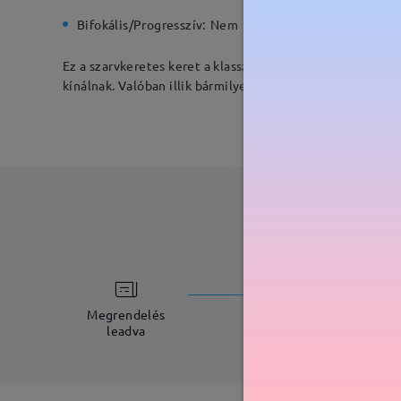
Bifokális/Progresszív:
Nem
Rugós zs
Ez a szarvkeretes keret a klasszikus vonzerőt modern éle
kínálnak. Valóban illik bármilyen arcformához, és további
feldolgoz
5-7 munkana
Megrendelés
leadva