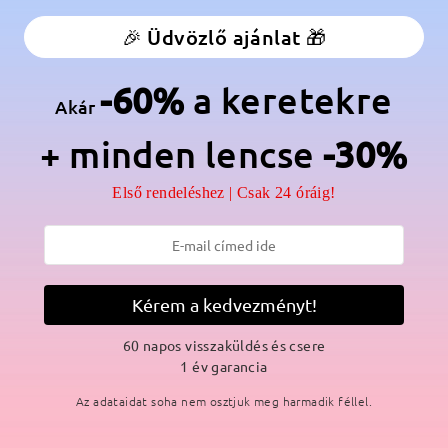
anér:
Nem
Anyag:
Keverék anyagok
🎉 Üdvözlő ajánlat 🎁
kkel ötvözi. Az arany fém orrnyereg és szárak gyönyörűvé és kifinom
-60%
a keretekre
 bájt ad a nyári öltözetedhez.
Akár
+ minden lencse
-30%
Első rendeléshez | Csak 24 óráig!
SZÁLLÍTÁS
Kérem a kedvezményt!
ási idő
p
részletek
5
60 napos visszaküldés és csere
Elküldve
1 év garancia
Az adataidat soha nem osztjuk meg harmadik féllel.