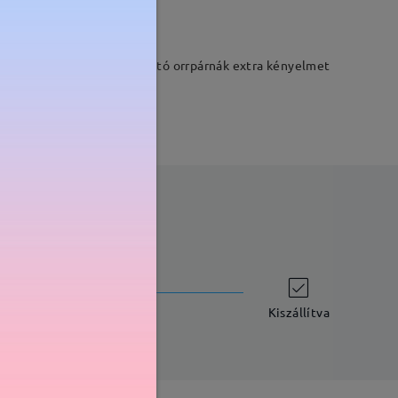
ulttá teszik, míg az állítható orrpárnák extra kényelmet
szállítási idő
-7 munkanap
részletek
Kiszállítva