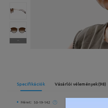
Specifikációk
Vásárlói vélemények(98)
Méret:
Teljes sz
50-19-142