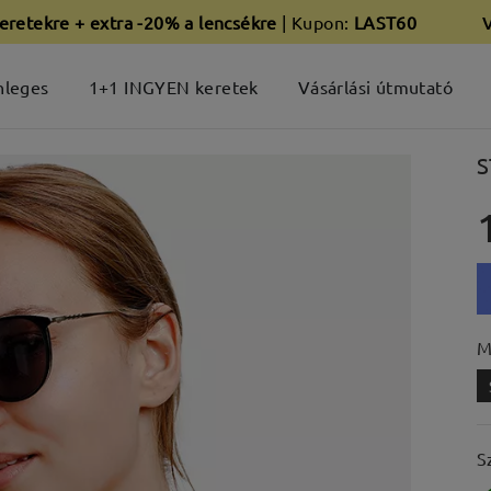
eretekre + extra -20% a lencsékre
| Kupon:
LAST60
nleges
1+1 INGYEN keretek
Vásárlási útmutató
S
M
S