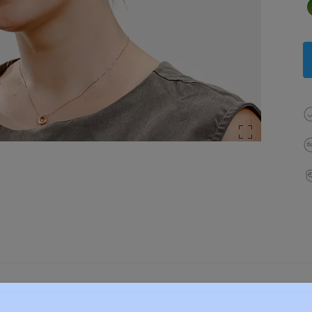
élesség:
128 mm
(
Kicsi
)
Lencse átlós méret:
51 mm