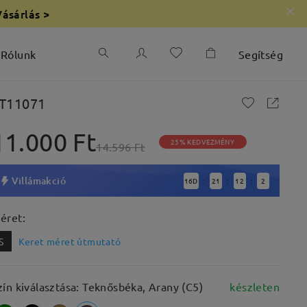
Vásárlás >
Rólunk
Segítség
T11071
11.000 Ft
25% KEDVEZMÉNY
14.596 Ft
Villámakció
16
D
21
12
1
:
:
:
éret:
S
Keret méret útmutató
zín kiválasztása: Teknősbéka, Arany (C5)
készleten