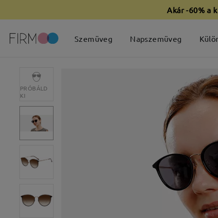
Akár -60% a k
Szemüveg
Napszemüveg
Külö
PRÓBÁLD
KI