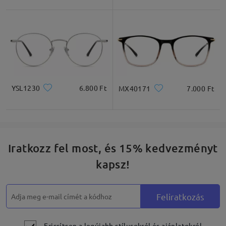
Négyzet
Kerek
Szív
Gyémánt
Ovális
* Csak tájékoztató jellegű
YSL1230
6.800 Ft
MX40171
7.000 Ft
Termékleírás
Iratkozz fel most, és 15% kedvezményt
kapsz!
Feliratkozás
Frissítsen a legújabb stílusokról és ajánlatokról