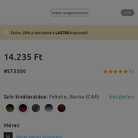
1/8
Videó megtekintése
Extra -20% a lencsékre a
LAST60
kuponnal!
14.235 Ft
#ST3500
85
Szín kiválasztása
:
Fekete, Barna (C44)
készleten
Méret
M
Keret méret útmutató