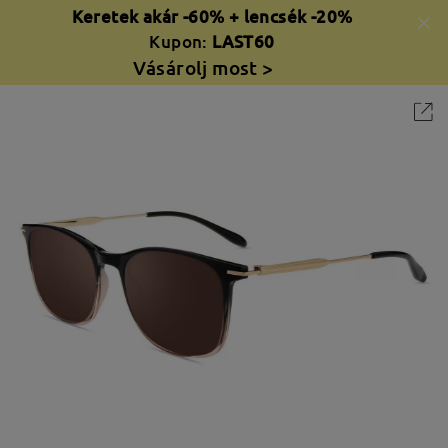
Keretek akár -60% + lencsék -20%
Kupon:
LAST60
Vásárolj most >