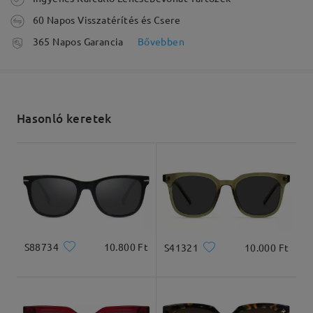
60 Napos Visszatérítés és Csere
véleményt
Írjon egy véleményt
feldolgozási idő
365 Napos Garancia
Bővebben
5-7 munkanap
részletek
Elküldve
Hasonló keretek
szállítási idő
5-7 munkanap
részletek
Arcforma:
Archossz:
Arcszélesség:
Kiszállítva
Gyémánt
17cm/6.69in
15cm/5.91in
S88734
10.800 Ft
S41321
10.000 Ft
Termékméretek