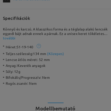
Specifikációk
Könnyű és karcsú. A klasszikus forma és a téglalap alakú lencsék
egyedi bájt adnak ennek a párnak. Ez a unisex keret tökéletes
társ bármilyen napfényes kiránduláshoz, a túraösvénytől a
további
bevásárlóközpontig.
Méret:
51-19-140
Teljes szélesség:
134 mm
(
Közepes
)
Lencse átlós méret:
52 mm
Anyag:
Keverék anyagok
Súly:
12g
Bifokális/Progresszív:
Nem
Rugós zsanér:
Nem
Modellbemutató