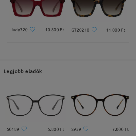
Teljes szélesség
Szárhossz
Judy320
10.800 Ft
GT20210
11.000 Ft
134mm/ 5.28in
140mm/ 5.51in
Legjobb eladók
Lencseszélesség
Lencsemagasság
Hídszélesség
51mm/ 2.01in
42mm/ 1.65in
19mm/ 0.75in
Ajánlott arcformák
S0189
5.800 Ft
S939
7.000 Ft