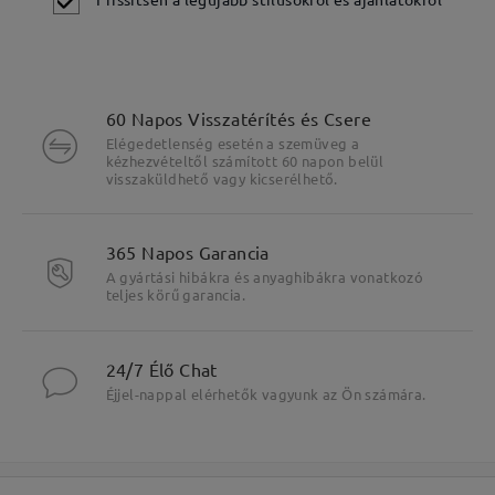
60 Napos Visszatérítés és Csere
Elégedetlenség esetén a szemüveg a
kézhezvételtől számított 60 napon belül
visszaküldhető vagy kicserélhető.
365 Napos Garancia
A gyártási hibákra és anyaghibákra vonatkozó
Fő jellemzők kiemelése
teljes körű garancia.
24/7 Élő Chat
Éjjel-nappal elérhetők vagyunk az Ön számára.