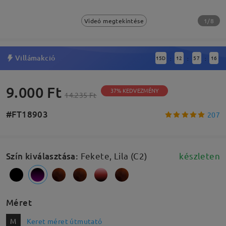
1/8
Videó megtekintése
Villámakció
15
D
12
57
15
:
:
:
9.000 Ft
37% KEDVEZMÉNY
14.235 Ft
#FT18903
207
Szín kiválasztása
:
Fekete, Lila (C2)
készleten
Méret
M
Keret méret útmutató