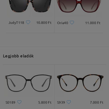
Olvassa el az összes
véleményt
Írjon egy véleményt
JudyT118
10.800 Ft
Oria40
11.000 Ft
Teljes szélesség
Szárhossz
132mm/ 5.20in
145mm/ 5.71in
Legjobb eladók
Lencseszélesség
Lencsemagasság
Hídszélesség
51mm/ 2.01in
44mm/ 1.73in
21mm/ 0.83in
Ajánlott arcformák
S0189
5.800 Ft
S939
7.000 Ft