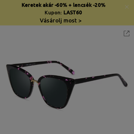
Keretek akár -60% + lencsék -20%
Kupon:
LAST60
Vásárolj most >