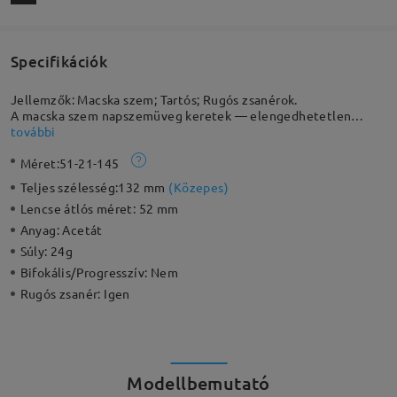
Specifikációk
Jellemzők: Macska szem; Tartós; Rugós zsanérok.
A macska szem napszemüveg keretek — elengedhetetlen
kiegészítő bárki számára, aki maradandó benyomást szeretne
további
kelteni. Bármilyen öltözéket kiemel, minden évszakban. A
Méret:
51-21-145
részletes fém orrnyereg elegáns megjelenést ad ennek a
figyelemfelkeltő stílusnak, amely hangsúlyozza a legújabb
Teljes szélesség:
132 mm
(
Közepes
)
trendek iránti szenvedélyedet.
Lencse átlós méret:
52 mm
Anyag:
Acetát
Súly:
24g
Bifokális/Progresszív:
Nem
Rugós zsanér:
Igen
Modellbemutató