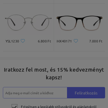
Négyzet
Kerek
Szív
Gyémánt
Ovális
* Csak tájékoztató jellegű
YSL1230
6.800 Ft
MX40171
7.000 Ft
Termékleírás
Iratkozz fel most, és 15% kedvezményt
kapsz!
Feliratkozás
Frissítsen a legújabb stílusokról és ajánlatokról