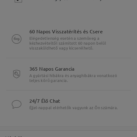
60 Napos Visszatérítés és Csere
Elégedetlenség esetén a szemüveg a
kézhezvételtől számított 60 napon belül
visszaküldhető vagy kicserélhető.
365 Napos Garancia
A gyártási hibákra és anyaghibákra vonatkozó
teljes körű garancia.
Fő jellemzők kiemelése
24/7 Élő Chat
Éjjel-nappal elérhetők vagyunk az Ön számára.