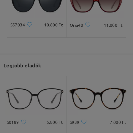
véleményt
Írjon egy véleményt
S57034
10.800 Ft
Oria40
11.000 Ft
Teljes szélesség
Szárhossz
132mm/ 5.20in
145mm/ 5.71in
Legjobb eladók
Lencseszélesség
Lencsemagasság
Hídszélesség
51mm/ 2.01in
44mm/ 1.73in
21mm/ 0.83in
Ajánlott arcformák
S0189
5.800 Ft
S939
7.000 Ft