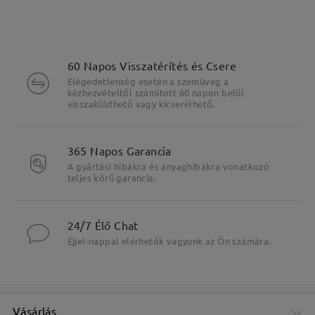
60 Napos Visszatérítés és Csere
Elégedetlenség esetén a szemüveg a
kézhezvételtől számított 60 napon belül
visszaküldhető vagy kicserélhető.
365 Napos Garancia
A gyártási hibákra és anyaghibákra vonatkozó
teljes körű garancia.
Fő jellemzők kiemelése
24/7 Élő Chat
Éjjel-nappal elérhetők vagyunk az Ön számára.
Vásárlás