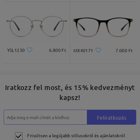
Négyzet
Kerek
Szív
Gyémánt
Ovális
* Csak tájékoztató jellegű
YSL1230
6.800 Ft
MX40171
7.000 Ft
Termékleírás
Iratkozz fel most, és 15% kedvezményt
kapsz!
Feliratkozás
Frissítsen a legújabb stílusokról és ajánlatokról