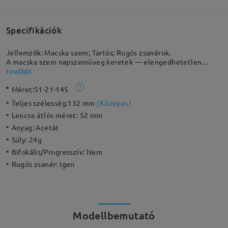
Specifikációk
Jellemzők: Macska szem; Tartós; Rugós zsanérok.
A macska szem napszemüveg keretek — elengedhetetlen
kiegészítő bárki számára, aki maradandó benyomást szeretne
további
kelteni. Bármilyen öltözéket kiemel, minden évszakban. A
Méret:
51-21-145
részletes fém orrnyereg elegáns megjelenést ad ennek a
figyelemfelkeltő stílusnak, amely hangsúlyozza a legújabb
Teljes szélesség:
132 mm
(
Közepes
)
trendek iránti szenvedélyedet.
Lencse átlós méret:
52 mm
Anyag:
Acetát
Súly:
24g
Bifokális/Progresszív:
Nem
Rugós zsanér:
Igen
Modellbemutató