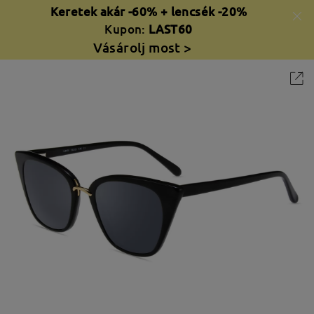
Keretek akár -60% + lencsék -20%
Kupon:
LAST60
Vásárolj most >