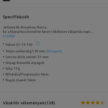
Specifikációk
Jellemzők: Browline; Retro.
Ez a klasszikus browline keret tökéletes választás napi
napszemüvegnek. Nagyszerű választás mindennapi viseletre,
további
könnyen párosítható a napi öltözékekkel ebben a retro
Méret:
51-19-150
stílusban. Ez a könnyű keret még könnyebb, mint a
hagyományos teljes keret, így minden arctípushoz kedvezőbb
Teljes szélesség:
130 mm
(
Közepes
)
hatást kelt.
Lencse átlós méret:
51 mm
Anyag:
Keverék anyagok
Súly:
17g
Bifokális/Progresszív:
Nem
Rugós zsanér:
Nem
Vásárlói vélemények(138)