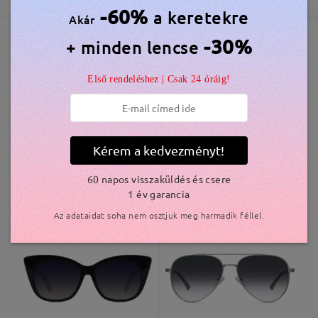
5-7 munkanap
részletek
-60%
a keretekre
Akár
-30%
+ minden lencse
Elküldve
Hasonló keretek
Első rendeléshez | Csak 24 óráig!
szállítási idő
5-7 munkanap
részletek
Kiszállítva
Kérem a kedvezményt!
60 napos visszaküldés és csere
1 év garancia
OBMT2007
11.000 Ft
S65308
11.000 Ft
Az adataidat soha nem osztjuk meg harmadik féllel.