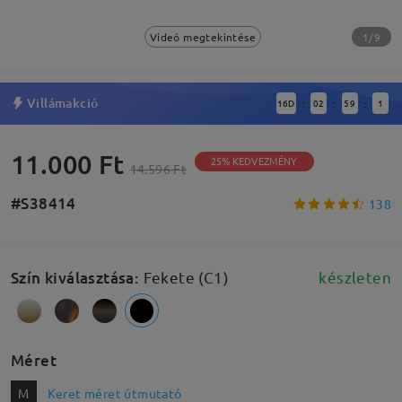
1/9
Videó megtekintése
Villámakció
16
D
02
59
0
:
:
:
11.000 Ft
25% KEDVEZMÉNY
14.596 Ft
#S38414
138
Szín kiválasztása
:
Fekete (C1)
készleten
Méret
M
Keret méret útmutató