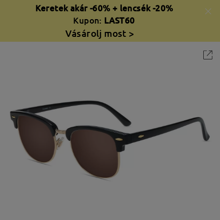
Keretek akár -60% + lencsék -20%
Kupon:
LAST60
Vásárolj most >