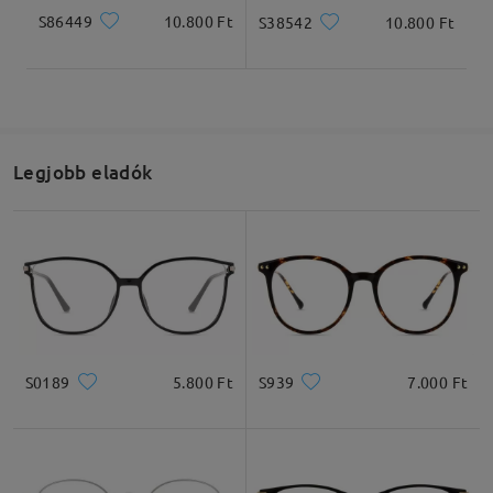
S86449
10.800 Ft
S38542
10.800 Ft
Legjobb eladók
S0189
5.800 Ft
S939
7.000 Ft