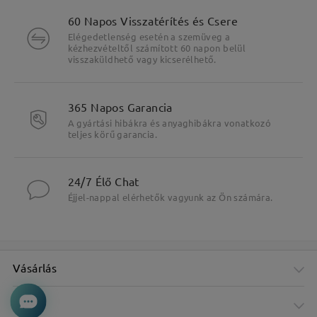
60 Napos Visszatérítés és Csere
Elégedetlenség esetén a szemüveg a
kézhezvételtől számított 60 napon belül
visszaküldhető vagy kicserélhető.
365 Napos Garancia
A gyártási hibákra és anyaghibákra vonatkozó
teljes körű garancia.
24/7 Élő Chat
Éjjel-nappal elérhetők vagyunk az Ön számára.
Vásárlás
Cég