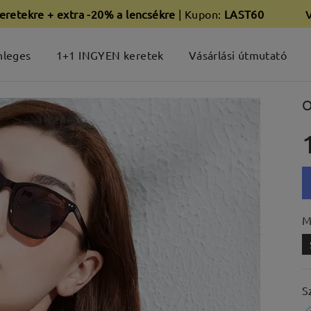
eretekre + extra -20% a lencsékre
| Kupon:
LAST60
nleges
1+1 INGYEN keretek
Vásárlási útmutató
O
M
S