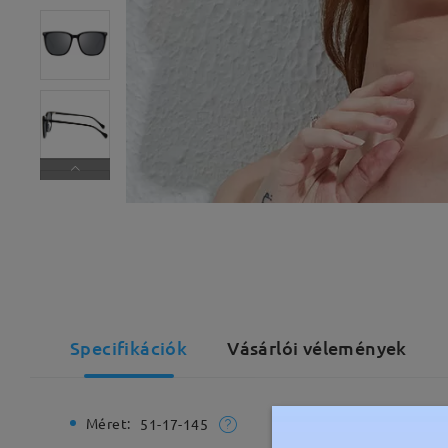
Specifikációk
Vásárlói vélemények
Méret:
Teljes sz
51-17-145