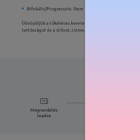
Bifokális/Progresszív:
Nem
Rugós zs
Üdvözöljük a tökéletes kereteket, amelyek bárki számára
tartósságot és a stílust, csinos kiemeléseket adva a mi
feldolgoz
5-7 munkana
Megrendelés
leadva