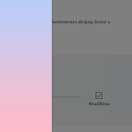
 Az beépített szegecsek zökkenőmentes dizájnja ötvözi a
szállítási idő
-7 munkanap
részletek
Kiszállítva