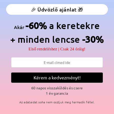
anér:
Nem
Anyag:
Acetát
🎉 Üdvözlő ajánlat 🎁
 megfelelőek, aki szögletes kiemelést keres egy szép, kerek arcra.
-60%
a keretekre
ndennapi megjelenéshez.
Akár
+ minden lencse
-30%
Első rendeléshez | Csak 24 óráig!
SZÁLLÍTÁS
Kérem a kedvezményt!
ási idő
p
részletek
5
60 napos visszaküldés és csere
Elküldve
1 év garancia
Az adataidat soha nem osztjuk meg harmadik féllel.