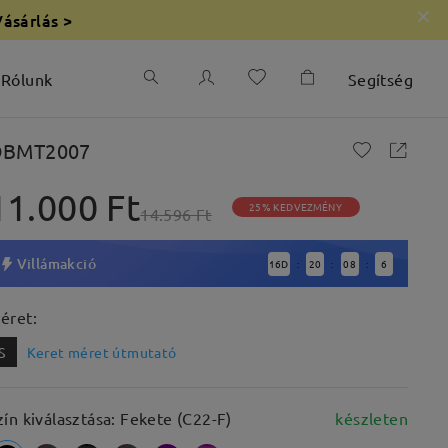
Vásárlás >
Rólunk
Segítség
BMT2007
11.000 Ft
25% KEDVEZMÉNY
14.596 Ft
Villámakció
16
D
20
08
5
:
:
:
éret:
S
Keret méret útmutató
zín kiválasztása: Fekete (C22-F)
készleten