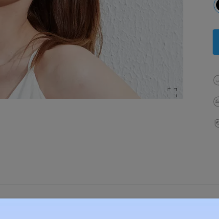
élesség:
124 mm
(
Kicsi
)
Lencse átlós méret:
53 mm