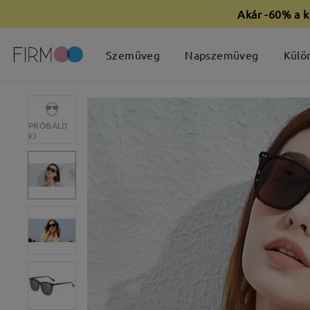
Akár -60% a k
Szemüveg
Napszemüveg
Külö
PRÓBÁLD
KI