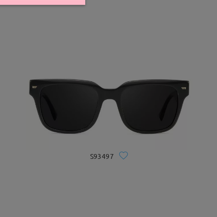
S93497