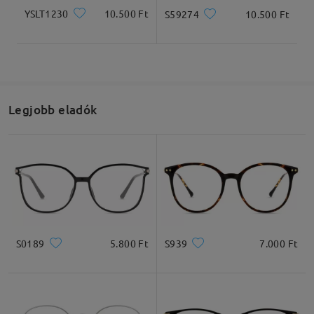
YSLT1230
10.500 Ft
S59274
10.500 Ft
Legjobb eladók
S0189
5.800 Ft
S939
7.000 Ft