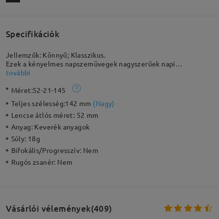
Specifikációk
Jellemzők: Könnyű; Klasszikus.
Ezek a kényelmes napszemüvegek nagyszerűek napi
használatra. A közepesen széles keret könnyű és rugalmas TR
további
műanyag elülső kerettel rendelkezik, rugalmas fém karokkal és
Méret:
52-21-145
állítható gumi orrpárnákkal, amelyek extra kényelmet
biztosítanak. A teljes keretes lencsék, amelyek kontrasztban
Teljes szélesség:
142 mm
(
Nagy
)
állnak a karcsú templomokkal, kiemelik egyediségüket.
Lencse átlós méret:
52 mm
Anyag:
Keverék anyagok
Súly:
18g
Bifokális/Progresszív:
Nem
Rugós zsanér:
Nem
Vásárlói vélemények(409)