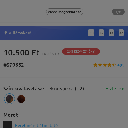
1/8
Videó megtekintése
Villámakció
14
D
05
13
36
:
:
:
10.500 Ft
26% KEDVEZMÉNY
14.235 Ft
#S79662
409
Szín kiválasztása
:
Teknősbéka (C2)
készleten
Méret
L
Keret méret útmutató