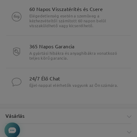
60 Napos Visszatérítés és Csere
Elégedetlenség esetén a szemüveg a
kézhezvételtől számított 60 napon belül
visszaküldhető vagy kicserélhető.
365 Napos Garancia
A gyártási hibákra és anyaghibákra vonatkozó
teljes körű garancia.
24/7 Élő Chat
Éjjel-nappal elérhetők vagyunk az Ön számára.
Vásárlás
Cég