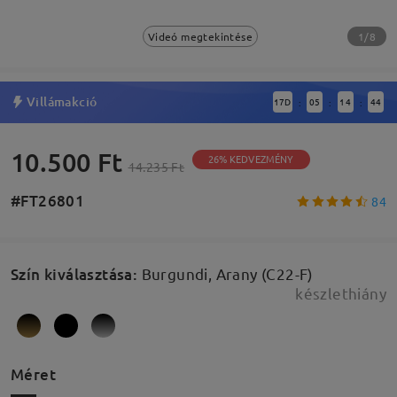
1/8
Videó megtekintése
Villámakció
17
D
05
14
43
:
:
:
10.500 Ft
26% KEDVEZMÉNY
14.235 Ft
#FT26801
84
Szín kiválasztása
:
Burgundi, Arany (C22-F)
készlethiány
Méret