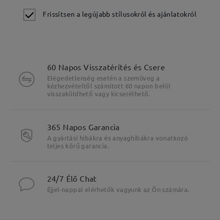
Frissítsen a legújabb stílusokról és ajánlatokról
60 Napos Visszatérítés és Csere
Elégedetlenség esetén a szemüveg a
kézhezvételtől számított 60 napon belül
visszaküldhető vagy kicserélhető.
365 Napos Garancia
A gyártási hibákra és anyaghibákra vonatkozó
teljes körű garancia.
24/7 Élő Chat
Éjjel-nappal elérhetők vagyunk az Ön számára.