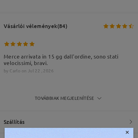
Vásárlói vélemények(84)
Merce arrivata in 15 gg dall'ordine, sono stati
velocissimi, bravi.
by
Carlo
on
Jul 22 , 2026
TOVÁBBIAK MEGJELENÍTÉSE
Elles sont parfaites
by
Nenette Motquin
on
Jun 23 , 2026
Szállítás
×
Olvassa el az összes