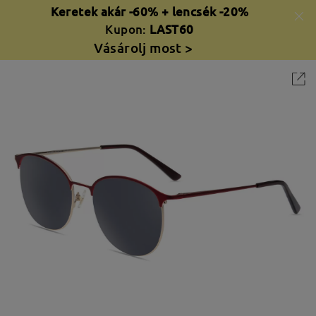
Keretek akár -60% + lencsék -20%
Kupon:
LAST60
Vásárolj most >