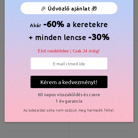
🎉 Üdvözlő ajánlat 🎁
Megrendelés leadva
Ingyenes Karcálló Lencsebevonat Tartozék
véleményt
Írjon egy véleményt
60 Napos Visszatérítés és Csere
-60%
a keretekre
Akár
feldolgozási idő
365 Napos Garancia
Bővebben
5-7 munkanap
részletek
-30%
+ minden lencse
Első rendeléshez | Csak 24 óráig!
Elküldve
Hasonló keretek
szállítási idő
5-7 munkanap
részletek
Kérem a kedvezményt!
60 napos visszaküldés és csere
Kiszállítva
1 év garancia
Az adataidat soha nem osztjuk meg harmadik féllel.
S52617
10.800 Ft
OBMT2007
11.000 Ft