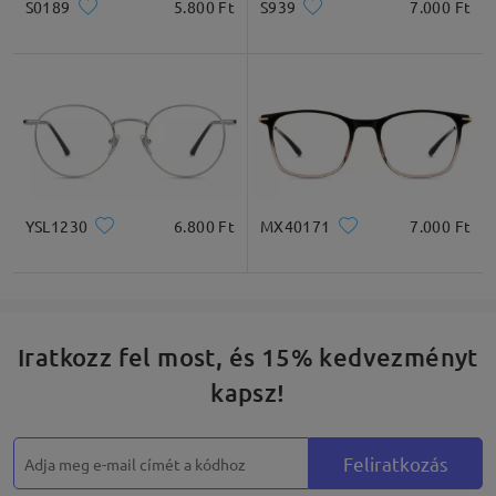
S0189
5.800 Ft
S939
7.000 Ft
YSL1230
6.800 Ft
MX40171
7.000 Ft
Iratkozz fel most, és 15% kedvezményt
kapsz!
Feliratkozás