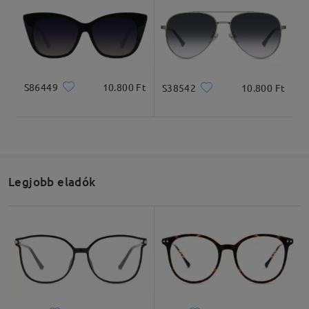
S86449
10.800 Ft
S38542
10.800 Ft
Legjobb eladók