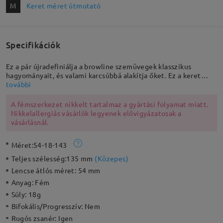
M
Keret méret útmutató
Specifikációk
Ez a pár újradefiniálja a browline szemüvegek klasszikus
hagyományait, és valami karcsúbbá alakítja őket. Ez a keret
kifinomult templomkarokkal és állítható orrpárnákkal
további
rendelkezik. Tökéletes választás bármely napsütéses napra.
A fémszerkezet nikkelt tartalmaz a gyártási folyamat miatt.
Nikkelallergiás vásárlók legyenek elővigyázatosak a
vásárlásnál.
Méret:
54-18-143
Teljes szélesség:
135 mm
(
Közepes
)
Lencse átlós méret:
54 mm
Anyag:
Fém
Súly:
18g
Bifokális/Progresszív:
Nem
Rugós zsanér:
Igen