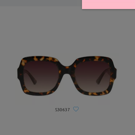
S30637