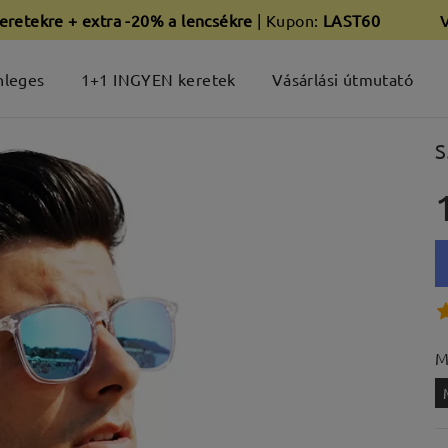
eretekre + extra -20% a lencsékre
| Kupon:
LAST60
nleges
1+1 INGYEN keretek
Vásárlási útmutató
S
M