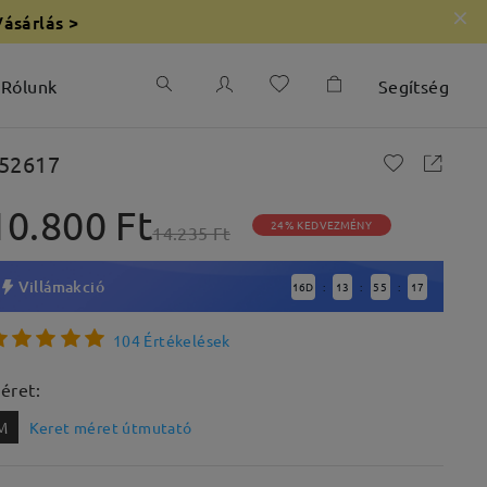
Vásárlás >
Rólunk
Segítség
52617
10.800 Ft
24% KEDVEZMÉNY
14.235 Ft
Villámakció
16
D
13
55
16
:
:
:
104 Értékelések
éret:
M
Keret méret útmutató