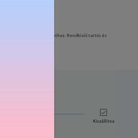
Súly:
20g
asztás a mindennapi viselethez. Rendkívül tartós és
szállítási idő
-7 munkanap
részletek
Kiszállítva