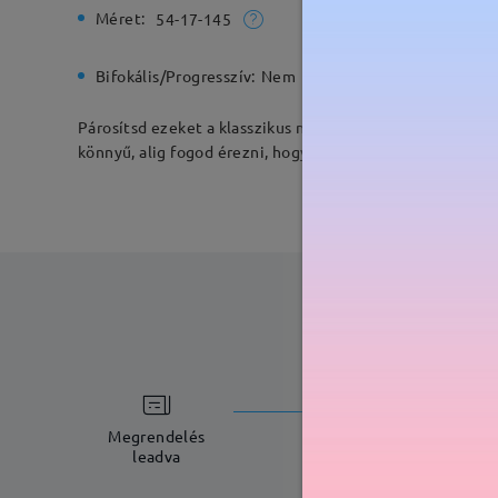
Méret:
Teljes sz
54-17-145
Bifokális/Progresszív:
Nem
Rugós zs
Párosítsd ezeket a klasszikus napszemüvegeket a napi r
könnyű, alig fogod érezni, hogy rajtad van.
feldolgoz
5-7 munkana
Megrendelés
leadva