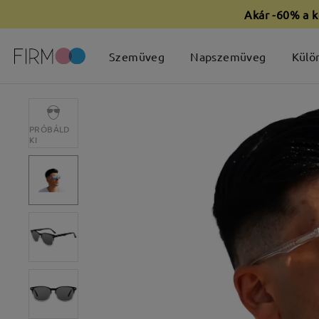
Akár -60% a k
Szemüveg
Napszemüveg
Külö
PRÓBÁLD
KI