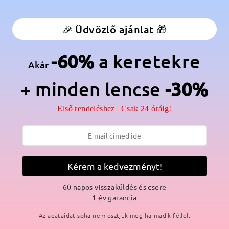
élesség:
130 mm
(
Közepes
)
Lencse átlós méret:
55 mm
🎉 Üdvözlő ajánlat 🎁
anér:
Nem
Anyag:
Acetát
-60%
a keretekre
uházatoddal egy időtlen megjelenés érdekében, amely nagyszerű vál
Akár
+ minden lencse
-30%
Első rendeléshez | Csak 24 óráig!
SZÁLLÍTÁS
Kérem a kedvezményt!
ási idő
60 napos visszaküldés és csere
p
részletek
5
1 év garancia
Elküldve
Az adataidat soha nem osztjuk meg harmadik féllel.