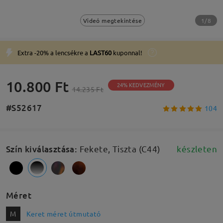
1/8
Videó megtekintése
Extra -20% a lencsékre a
LAST60
kuponnal!
10.800 Ft
24% KEDVEZMÉNY
14.235 Ft
#S52617
104
Szín kiválasztása
:
Fekete, Tiszta (C44)
készleten
Méret
M
Keret méret útmutató