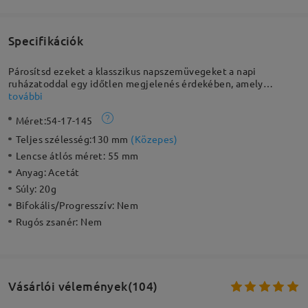
Specifikációk
Párosítsd ezeket a klasszikus napszemüvegeket a napi
ruházatoddal egy időtlen megjelenés érdekében, amely
nagyszerű választás a mindennapi viselethez. Rendkívül tartós
további
és könnyű, alig fogod érezni, hogy rajtad van.
Méret:
54-17-145
Teljes szélesség:
130 mm
(
Közepes
)
Lencse átlós méret:
55 mm
Anyag:
Acetát
Súly:
20g
Bifokális/Progresszív:
Nem
Rugós zsanér:
Nem
Vásárlói vélemények(104)