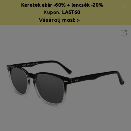
Keretek akár -60% + lencsék -20%
Kupon:
LAST60
Vásárolj most >