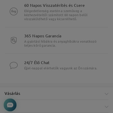
60 Napos Visszatérítés és Csere
Elégedetlenség esetén a szemüveg a
kézhezvételtől számított 60 napon belül
visszaküldhető vagy kicserélhető.
365 Napos Garancia
A gyártási hibákra és anyaghibákra vonatkozó
teljes körű garancia.
24/7 Élő Chat
Éjjel-nappal elérhetők vagyunk az Ön számára.
Vásárlás
Cég