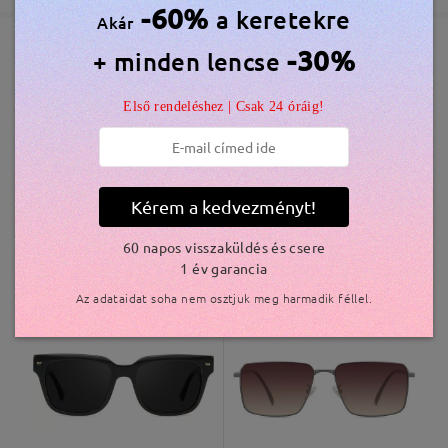
-60%
a keretekre
Akár
Elküldve
-30%
+ minden lencse
Hasonló keretek
Első rendeléshez | Csak 24 óráig!
szállítási idő
5-7 munkanap
részletek
Kiszállítva
Kérem a kedvezményt!
60 napos visszaküldés és csere
OBMT2007
11.000 Ft
S41321
10.000 Ft
1 év garancia
Az adataidat soha nem osztjuk meg harmadik féllel.