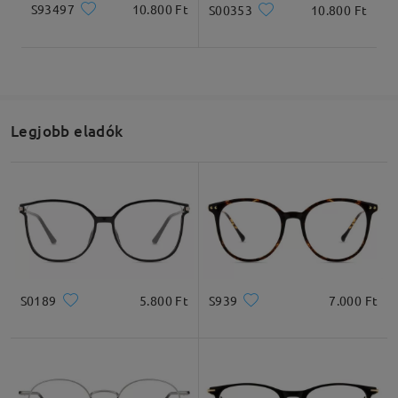
S93497
10.800 Ft
S00353
10.800 Ft
Legjobb eladók
S0189
5.800 Ft
S939
7.000 Ft