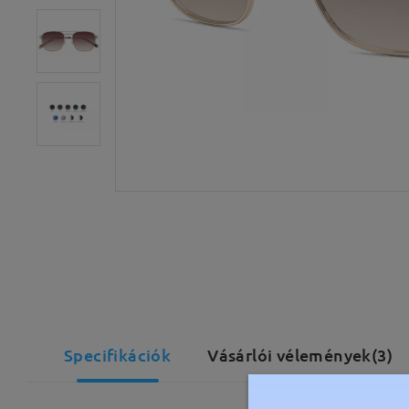
Specifikációk
Vásárlói vélemények(3)