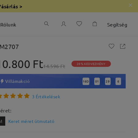
Vásárlás >
Rólunk
Segítség
M2707
10.800 Ft
26% KEDVEZMÉNY
14.596 Ft
Villámakció
16
D
01
29
5
:
:
:
3 Értékelések
éret:
M
Keret méret útmutató