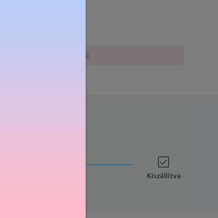
Súly:
18g
lővigyázatosak a vásárlásnál.
szállítási idő
-7 munkanap
részletek
Kiszállítva