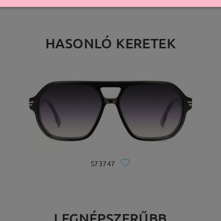
HASONLÓ KERETEK
S73747
LEGNÉPSZERŰBB