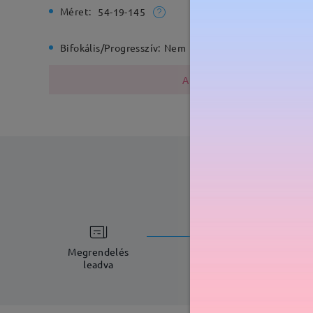
Méret:
Teljes sz
54-19-145
Bifokális/Progresszív:
Nem
Rugós zs
A fémszerkezet nikkelt tarta
feldolgoz
5-7 munkana
Megrendelés
leadva