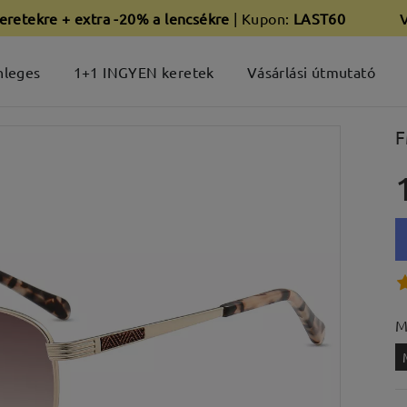
eretekre + extra -20% a lencsékre
| Kupon:
LAST60
nleges
1+1 INGYEN keretek
Vásárlási útmutató
F
M