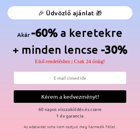
élesség:
133 mm
(
Közepes
)
Lencse átlós méret:
56 mm
🎉 Üdvözlő ajánlat 🎁
anér:
Nem
Anyag:
Fém
-60%
a keretekre
Akár
lmaz a gyártási folyamat miatt. Nikkelallergiás vásárlók legyenek e
+ minden lencse
-30%
Első rendeléshez | Csak 24 óráig!
SZÁLLÍTÁS
Kérem a kedvezményt!
ási idő
60 napos visszaküldés és csere
p
részletek
5
Elküldve
1 év garancia
Az adataidat soha nem osztjuk meg harmadik féllel.