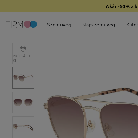
Akár -60% a k
Szemüveg
Napszemüveg
Külö
PRÓBÁLD
KI