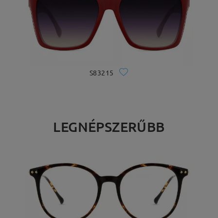
S83215
LEGNÉPSZERŰBB