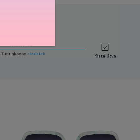
szállítási idő
-7 munkanap
részletek
Kiszállítva