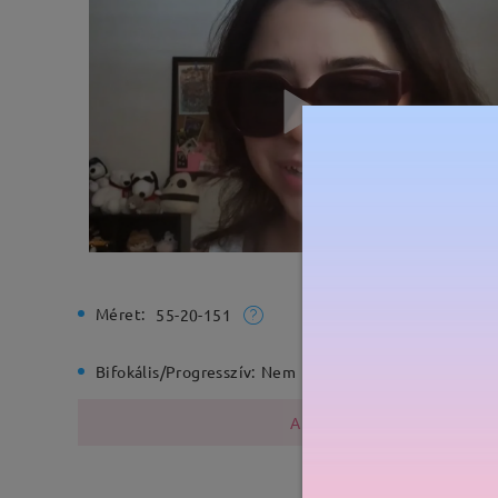
Méret:
Teljes sz
55-20-151
Bifokális/Progresszív:
Nem
Rugós zs
A fémszerkezet nikkelt tarta