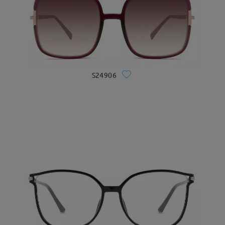
S24906