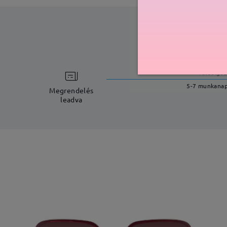
feldolgoz
5-7 munkana
Megrendelés
leadva