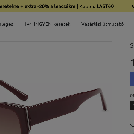
eretekre + extra -20% a lencsékre
| Kupon:
LAST60
nleges
1+1 INGYEN keretek
Vásárlási útmutató
S
M
S