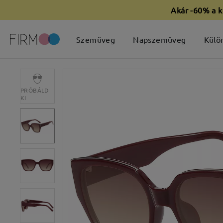
Akár -60% a k
Szemüveg
Napszemüveg
Külö
PRÓBÁLD
KI