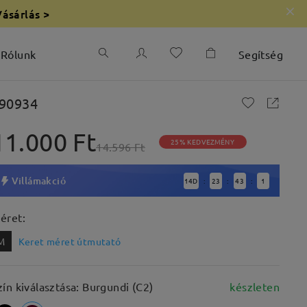
Vásárlás >
Rólunk
Segítség
90934
11.000 Ft
25% KEDVEZMÉNY
14.596 Ft
Villámakció
14
D
23
43
0
:
:
:
éret:
M
Keret méret útmutató
zín kiválasztása: Burgundi (C2)
készleten