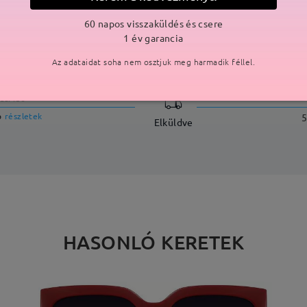
60 napos visszaküldés és csere
1 év garancia
SZÁLLÍTÁS
Az adataidat soha nem osztjuk meg harmadik féllel.
ási idő
p
részletek
5
Elküldve
HASONLÓ KERETEK