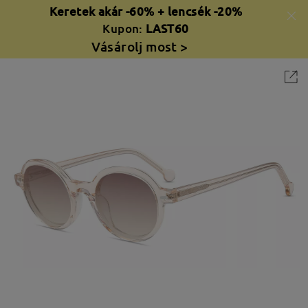
Keretek akár -60% + lencsék -20%
Kupon:
LAST60
Vásárolj most >