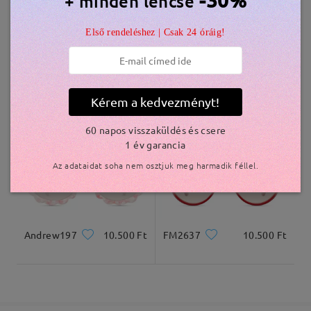
-30%
+ minden lencse
5-7 munkanap
részletek
Első rendeléshez | Csak 24 óráig!
Kiszállítva
Kérem a kedvezményt!
S70727
10.800 Ft
S09884
10.800 Ft
60 napos visszaküldés és csere
1 év garancia
Az adataidat soha nem osztjuk meg harmadik féllel.
Andrew197
10.500 Ft
FM2637
10.500 Ft