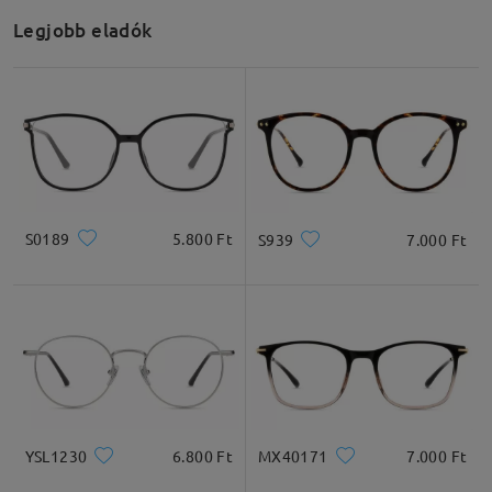
Legjobb eladók
S0189
5.800 Ft
S939
7.000 Ft
YSL1230
6.800 Ft
MX40171
7.000 Ft