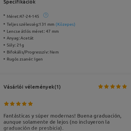
Specifikációk
Méret:
47-24-145
Teljes szélesség:
131 mm
(
Közepes
)
Lencse átlós méret:
47 mm
Anyag:
Acetát
Súly:
21g
Bifokális/Progresszív:
Nem
Rugós zsanér:
Igen
Vásárlói vélemények(1)
Fantásticas y súper modernas! Buena graduación,
aunque solamente de lejos (no incluyeron la
graduación de presbicia).