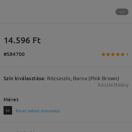
1/7
14.596 Ft
#S84700
1
Szín kiválasztása
:
Rózsaszín, Barna (Pink Brown)
készlethiány
Méret
M
Keret méret útmutató