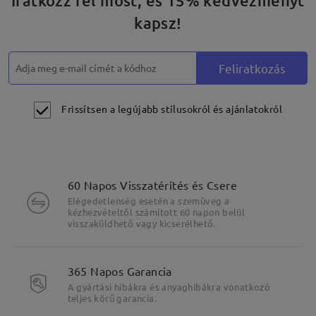
Iratkozz fel most, és 15% kedvezményt
kapsz!
Feliratkozás
Frissítsen a legújabb stílusokról és ajánlatokról
60 Napos Visszatérítés és Csere
Elégedetlenség esetén a szemüveg a
kézhezvételtől számított 60 napon belül
visszaküldhető vagy kicserélhető.
365 Napos Garancia
A gyártási hibákra és anyaghibákra vonatkozó
teljes körű garancia.