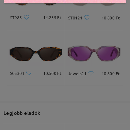
véleményt
Írjon egy véleményt
ST985
14.235 Ft
ST0121
10.800 Ft
S05301
10.500 Ft
Jewels21
10.800 Ft
Legjobb eladók