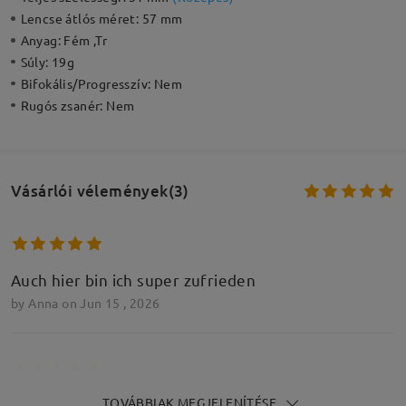
Lencse átlós méret:
57 mm
Anyag:
Fém ,Tr
Súly:
19g
Bifokális/Progresszív:
Nem
Rugós zsanér:
Nem
Vásárlói vélemények(3)
Auch hier bin ich super zufrieden
by
Anna
on
Jun 15 , 2026
TOVÁBBIAK MEGJELENÍTÉSE