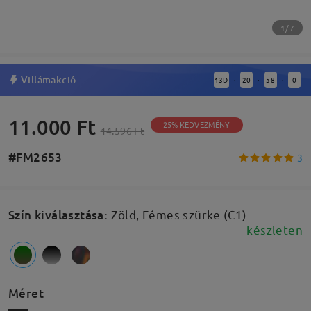
1/7
Villámakció
13
D
20
57
59
:
:
:
11.000 Ft
25% KEDVEZMÉNY
14.596 Ft
#FM2653
3
Szín kiválasztása
:
Zöld, Fémes szürke (C1)
készleten
Méret