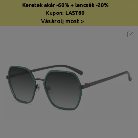
Keretek akár -60% + lencsék -20%
Kupon:
LAST60
Vásárolj most >