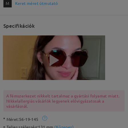
M
Keret méret útmutató
Specifikációk
A fémszerkezet nikkelt tartalmaz a gyártási folyamat miatt.
Nikkelallergiás vásárlók legyenek elővigyázatosak a
vásárlásnál.
Méret:
56-19-145
Teljes szélesség:
131 mm
(
Közepes
)