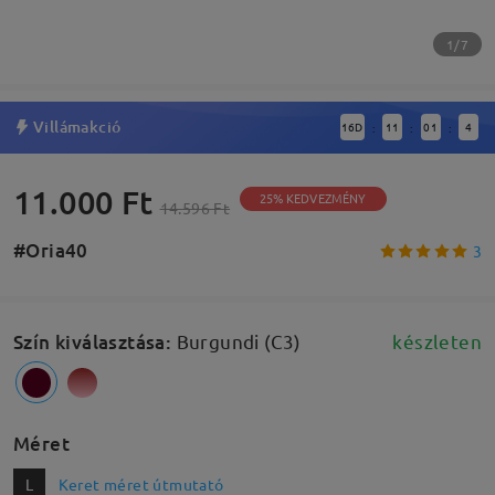
1/7
Villámakció
16
D
11
01
3
:
:
:
11.000 Ft
25% KEDVEZMÉNY
14.596 Ft
#Oria40
3
Szín kiválasztása
:
Burgundi (C3)
készleten
Méret
L
Keret méret útmutató