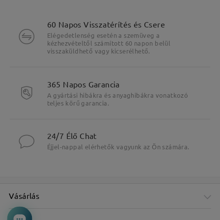
60 Napos Visszatérítés és Csere
Elégedetlenség esetén a szemüveg a
kézhezvételtől számított 60 napon belül
visszaküldhető vagy kicserélhető.
365 Napos Garancia
A gyártási hibákra és anyaghibákra vonatkozó
teljes körű garancia.
24/7 Élő Chat
Éjjel-nappal elérhetők vagyunk az Ön számára.
Vásárlás