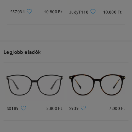
S57034
10.800 Ft
JudyT118
10.800 Ft
Legjobb eladók
S0189
5.800 Ft
S939
7.000 Ft