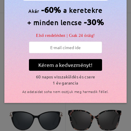
365 Napos Garancia
Bővebben
5-7 munkanap
részletek
-60%
a keretekre
Akár
-30%
+ minden lencse
Elküldve
Hasonló keretek
Első rendeléshez | Csak 24 óráig!
szállítási idő
5-7 munkanap
részletek
Kérem a kedvezményt!
Kiszállítva
60 napos visszaküldés és csere
1 év garancia
FT18903
9.000 Ft
DT62343
9.000 Ft
Az adataidat soha nem osztjuk meg harmadik féllel.