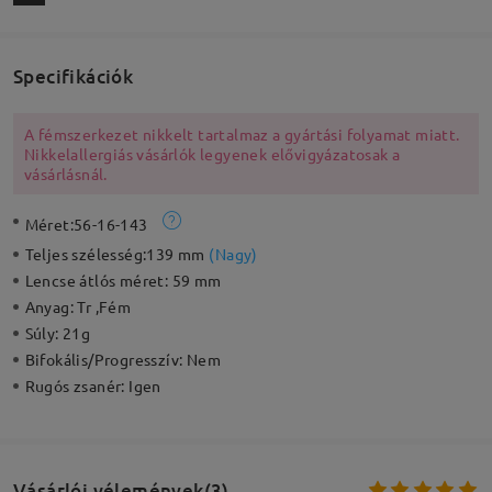
Specifikációk
A fémszerkezet nikkelt tartalmaz a gyártási folyamat miatt.
Nikkelallergiás vásárlók legyenek elővigyázatosak a
vásárlásnál.
Méret:
56-16-143
Teljes szélesség:
139 mm
(
Nagy
)
Lencse átlós méret:
59 mm
Anyag:
Tr ,Fém
Súly:
21g
Bifokális/Progresszív:
Nem
Rugós zsanér:
Igen
Vásárlói vélemények(3)