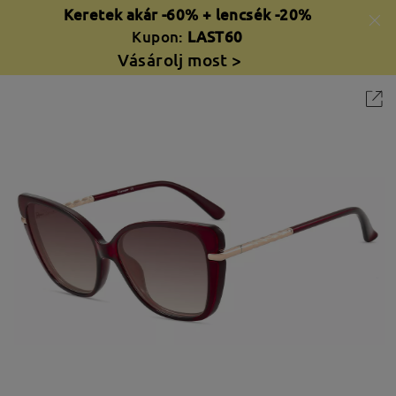
Keretek akár -60% + lencsék -20%
Kupon:
LAST60
Vásárolj most >