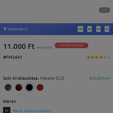
1/7
Villámakció
15
D
08
59
51
:
:
:
11.000 Ft
25% KEDVEZMÉNY
14.596 Ft
#FM2641
6
Szín kiválasztása
:
Fekete (C2)
készleten
Méret
M
Keret méret útmutató