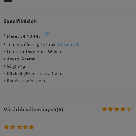
Specifikációk
Méret:
54-18-145
Teljes szélesség:
131 mm
(
Közepes
)
Lencse átlós méret:
56 mm
Anyag:
Acetát
Súly:
21g
Bifokális/Progresszív:
Nem
Rugós zsanér:
Nem
Vásárlói vélemények(6)