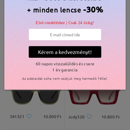
Hasonló keretek
-30%
+ minden lencse
szállítási idő
Első rendeléshez | Csak 24 óráig!
5-7 munkanap
részletek
Kiszállítva
Kérem a kedvezményt!
S30637
10.800 Ft
S88734
10.800 Ft
60 napos visszaküldés és csere
1 év garancia
Az adataidat soha nem osztjuk meg harmadik féllel.
S41321
10.000 Ft
Judy320
10.800 Ft