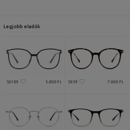
Legjobb eladók
S0189
5.800 Ft
S939
7.000 Ft