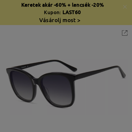
Keretek akár -60% + lencsék -20%
Kupon:
LAST60
Vásárolj most >