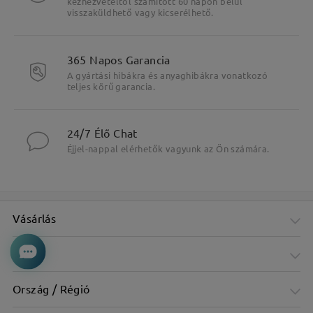
kézhezvételtől számított 60 napon belül
visszaküldhető vagy kicserélhető.
365 Napos Garancia
A gyártási hibákra és anyaghibákra vonatkozó
teljes körű garancia.
24/7 Élő Chat
Éjjel-nappal elérhetők vagyunk az Ön számára.
Vásárlás
Cég
Ország / Régió