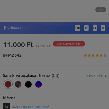
1/7
Villámakció
14
D
22
27
51
:
:
:
11.000 Ft
25% KEDVEZMÉNY
14.596 Ft
#FM2642
5
Szín kiválasztása
:
Barna (C3)
készleten
Méret
M
Keret méret útmutató