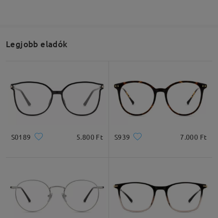
Legjobb eladók
S0189
5.800 Ft
S939
7.000 Ft