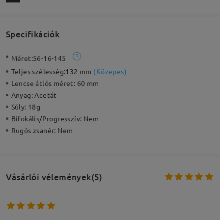
Specifikációk
Méret:
56-16-145
Teljes szélesség:
132 mm
(
Közepes
)
Lencse átlós méret:
60 mm
Anyag:
Acetát
Súly:
18g
Bifokális/Progresszív:
Nem
Rugós zsanér:
Nem
Vásárlói vélemények(5)