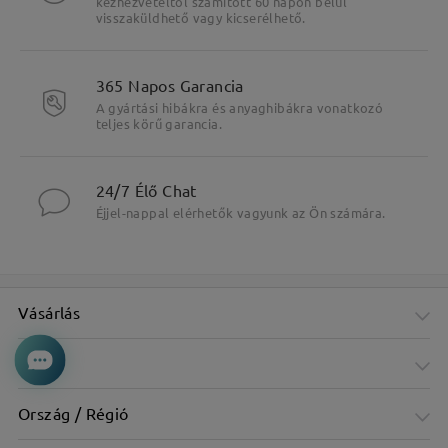
kézhezvételtől számított 60 napon belül
visszaküldhető vagy kicserélhető.
365 Napos Garancia
A gyártási hibákra és anyaghibákra vonatkozó
teljes körű garancia.
24/7 Élő Chat
Éjjel-nappal elérhetők vagyunk az Ön számára.
Vásárlás
Cég
Ország / Régió