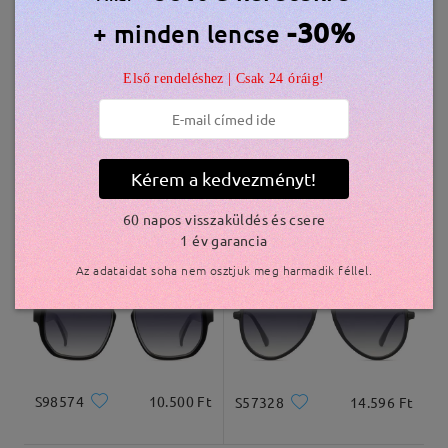
Hasonló keretek
-30%
+ minden lencse
szállítási idő
Első rendeléshez | Csak 24 óráig!
5-7 munkanap
részletek
Kiszállítva
Kérem a kedvezményt!
SMLT065
14.235 Ft
S73747
11.000 Ft
60 napos visszaküldés és csere
1 év garancia
Az adataidat soha nem osztjuk meg harmadik féllel.
S98574
10.500 Ft
S57328
14.596 Ft