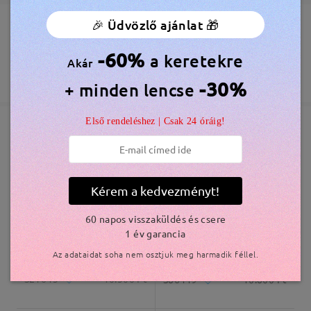
🎉 Üdvözlő ajánlat 🎁
Megrendelés leadva
Ingyenes Karcálló Lencsebevonat Tartozék
Olvassa el az összes
60 Napos Visszatérítés és Csere
-60%
a keretekre
Akár
véleményt
feldolgozási idő
365 Napos Garancia
Bővebben
Írjon egy véleményt
-30%
+ minden lencse
5-7 munkanap
részletek
Első rendeléshez | Csak 24 óráig!
Elküldve
Hasonló keretek
szállítási idő
5-7 munkanap
részletek
Kérem a kedvezményt!
60 napos visszaküldés és csere
Kiszállítva
1 év garancia
Az adataidat soha nem osztjuk meg harmadik féllel.
S21643
10.500 Ft
S86449
10.800 Ft