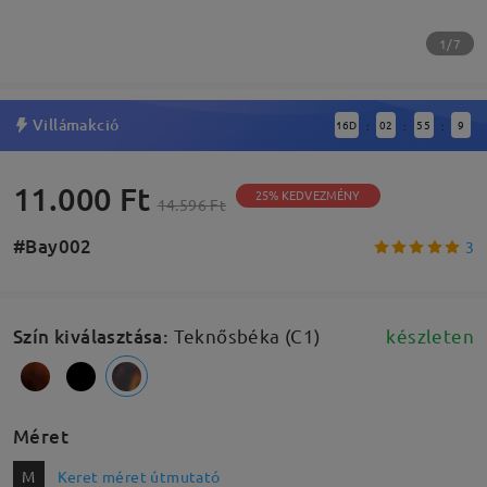
1/7
Villámakció
16
D
02
55
8
:
:
:
11.000 Ft
25% KEDVEZMÉNY
14.596 Ft
#Bay002
3
Szín kiválasztása
:
Teknősbéka (C1)
készleten
Méret
M
Keret méret útmutató