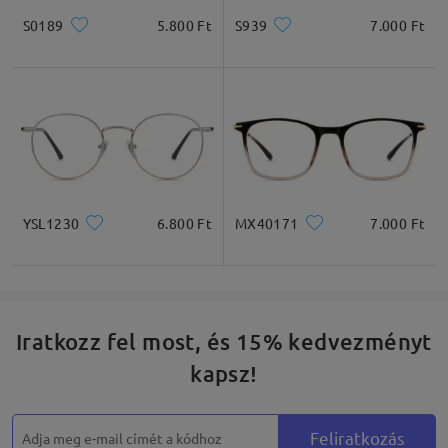
S0189
5.800 Ft
S939
7.000 Ft
YSL1230
6.800 Ft
MX40171
7.000 Ft
Iratkozz fel most, és 15% kedvezményt
kapsz!
Feliratkozás