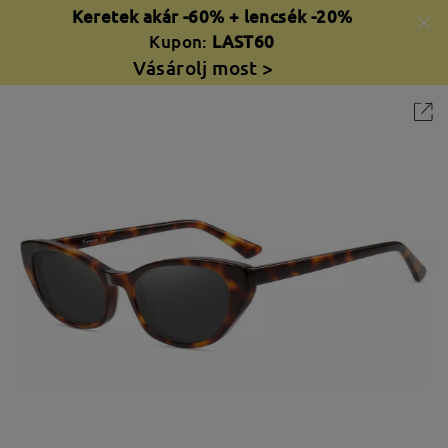
Keretek akár -60% + lencsék -20%
Kupon:
LAST60
Vásárolj most >