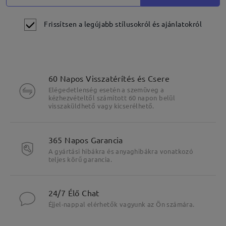
Frissítsen a legújabb stílusokról és ajánlatokról
60 Napos Visszatérítés és Csere
Elégedetlenség esetén a szemüveg a
kézhezvételtől számított 60 napon belül
visszaküldhető vagy kicserélhető.
365 Napos Garancia
A gyártási hibákra és anyaghibákra vonatkozó
teljes körű garancia.
24/7 Élő Chat
Éjjel-nappal elérhetők vagyunk az Ön számára.