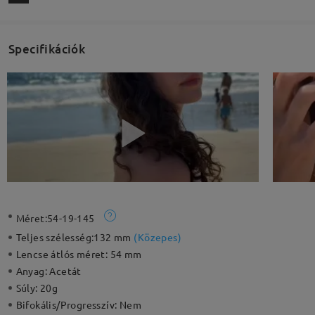
Specifikációk
Méret:
54-19-145
Teljes szélesség:
132 mm
(
Közepes
)
Lencse átlós méret:
54 mm
Anyag:
Acetát
Súly:
20g
Bifokális/Progresszív:
Nem