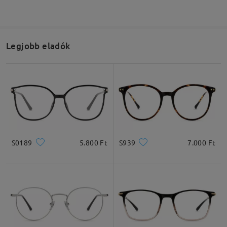
Legjobb eladók
S0189
5.800 Ft
S939
7.000 Ft