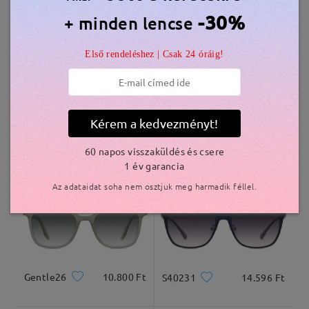
Hasonló keretek
-30%
+ minden lencse
szállítási idő
Első rendeléshez | Csak 24 óráig!
5-7 munkanap
részletek
Kiszállítva
Kérem a kedvezményt!
S59279
10.800 Ft
Gentle32
11.000 Ft
60 napos visszaküldés és csere
1 év garancia
Az adataidat soha nem osztjuk meg harmadik féllel.
Gentle26
10.800 Ft
S40231
14.596 Ft