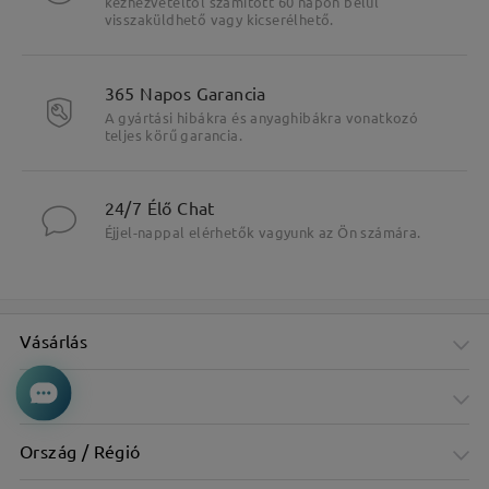
kézhezvételtől számított 60 napon belül
visszaküldhető vagy kicserélhető.
365 Napos Garancia
A gyártási hibákra és anyaghibákra vonatkozó
teljes körű garancia.
24/7 Élő Chat
Éjjel-nappal elérhetők vagyunk az Ön számára.
Vásárlás
Cég
Ország / Régió