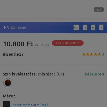
1/7
Villámakció
15
D
16
55
0
:
:
:
10.800 Ft
26% KEDVEZMÉNY
14.596 Ft
#Gentle27
3
Szín kiválasztása
:
Mintázat (C1)
készleten
Méret
S
Keret méret útmutató