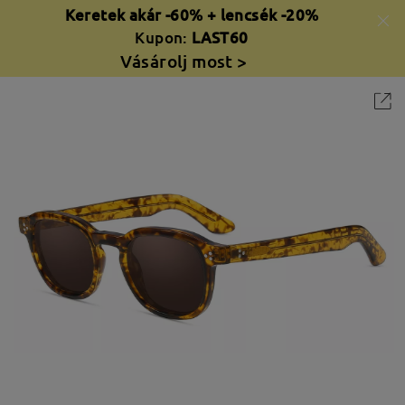
Keretek akár -60% + lencsék -20%
Kupon:
LAST60
Vásárolj most >