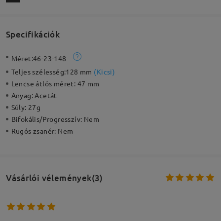
Specifikációk
Méret:
46-23-148
Teljes szélesség:
128 mm
(
Kicsi
)
Lencse átlós méret:
47 mm
Anyag:
Acetát
Súly:
27g
Bifokális/Progresszív:
Nem
Rugós zsanér:
Nem
Vásárlói vélemények(3)