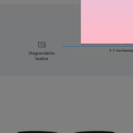
feldolgoz
5-7 munkana
Megrendelés
leadva