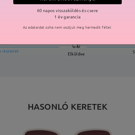
60 napos visszaküldés és csere
1 év garancia
SZÁLLÍTÁS
Az adataidat soha nem osztjuk meg harmadik féllel.
ási idő
p
részletek
5
Elküldve
HASONLÓ KERETEK