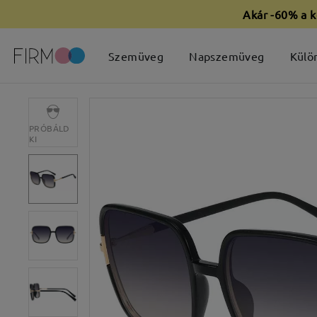
Akár -60% a k
Szemüveg
Napszemüveg
Külö
PRÓBÁLD
KI