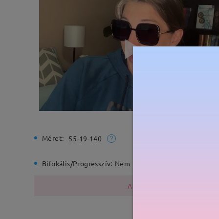
Méret:
Teljes sz
55-19-140
Bifokális/Progresszív:
Nem
Rugós zs
A fémszerkezet nikkelt tarta