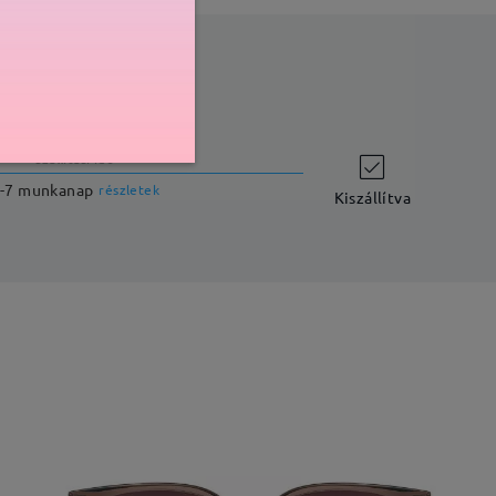
szállítási idő
-7 munkanap
részletek
Kiszállítva