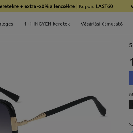
eretekre + extra -20% a lencsékre
| Kupon:
LAST60
nleges
1+1 INGYEN keretek
Vásárlási útmutató
S
M
S