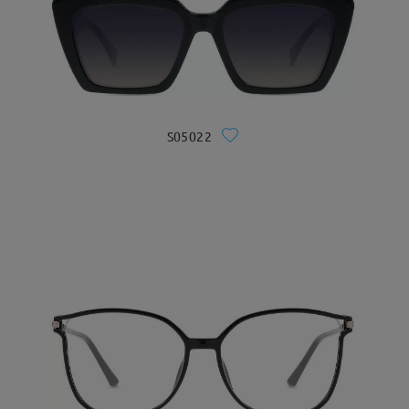
S05022