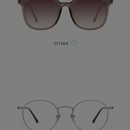
S71604