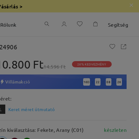
Vásárlás >
Rólunk
Segítség
24906
10.800 Ft
26% KEDVEZMÉNY
14.596 Ft
Villámakció
16
D
22
08
25
:
:
:
éret:
L
Keret méret útmutató
zín kiválasztása: Fekete, Arany (C01)
készleten