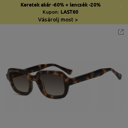
Keretek akár -60% + lencsék -20%
Kupon:
LAST60
Vásárolj most >