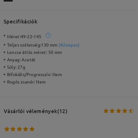
Specifikációk
Méret:
49-22-145
Teljes szélesség:
130 mm
(
Közepes
)
Lencse átlós méret:
50 mm
Anyag:
Acetát
Súly:
27g
Bifokális/Progresszív:
Nem
Rugós zsanér:
Nem
Vásárlói vélemények(12)