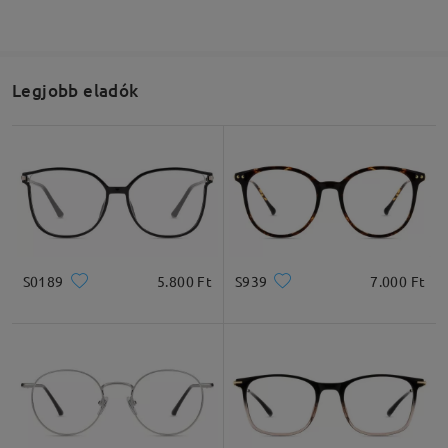
Legjobb eladók
S0189
5.800 Ft
S939
7.000 Ft