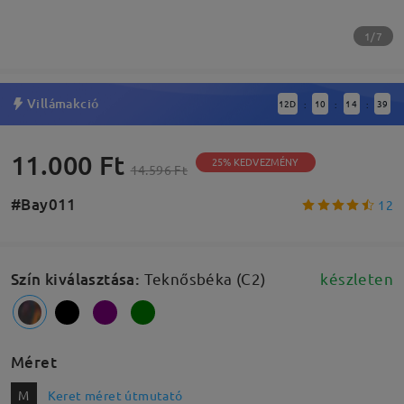
1/7
Villámakció
12
D
10
14
39
:
:
:
11.000 Ft
25% KEDVEZMÉNY
14.596 Ft
#Bay011
12
Szín kiválasztása
:
Teknősbéka (C2)
készleten
Méret
M
Keret méret útmutató