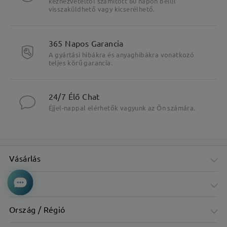
kézhezvételtől számított 60 napon belül
visszaküldhető vagy kicserélhető.
365 Napos Garancia
A gyártási hibákra és anyaghibákra vonatkozó
teljes körű garancia.
24/7 Élő Chat
Éjjel-nappal elérhetők vagyunk az Ön számára.
Vásárlás
Cég
Ország / Régió