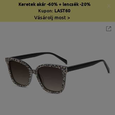
Keretek akár -60% + lencsék -20%
Kupon:
LAST60
Vásárolj most >