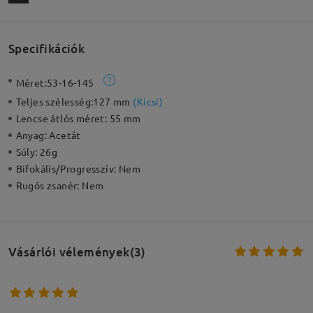
Specifikációk
Méret:
53-16-145
Teljes szélesség:
127 mm
(
Kicsi
)
Lencse átlós méret:
55 mm
Anyag:
Acetát
Súly:
26g
Bifokális/Progresszív:
Nem
Rugós zsanér:
Nem
Vásárlói vélemények(3)