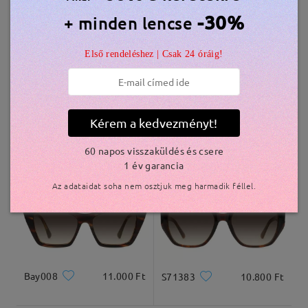
Hasonló keretek
-30%
+ minden lencse
szállítási idő
Első rendeléshez | Csak 24 óráig!
5-7 munkanap
részletek
Kiszállítva
Kérem a kedvezményt!
S21643
10.500 Ft
Bay025
11.000 Ft
60 napos visszaküldés és csere
1 év garancia
Az adataidat soha nem osztjuk meg harmadik féllel.
Bay008
11.000 Ft
S71383
10.800 Ft