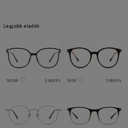
Legjobb eladók
S0189
5.800 Ft
S939
7.000 Ft