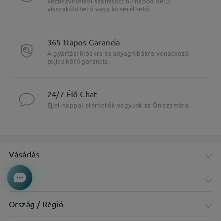
kézhezvételtől számított 60 napon belül
visszaküldhető vagy kicserélhető.
365 Napos Garancia
A gyártási hibákra és anyaghibákra vonatkozó
teljes körű garancia.
24/7 Élő Chat
Éjjel-nappal elérhetők vagyunk az Ön számára.
Vásárlás
Cég
Ország / Régió