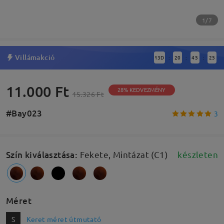
1/7
Villámakció
13
D
20
45
24
:
:
:
11.000 Ft
28% KEDVEZMÉNY
15.326 Ft
#Bay023
3
Szín kiválasztása
:
Fekete, Mintázat (C1)
készleten
Méret
S
Keret méret útmutató