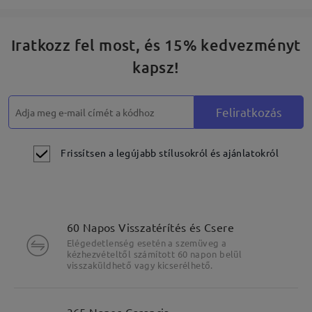
Iratkozz fel most, és 15% kedvezményt
kapsz!
Feliratkozás
Frissítsen a legújabb stílusokról és ajánlatokról
60 Napos Visszatérítés és Csere
Elégedetlenség esetén a szemüveg a
kézhezvételtől számított 60 napon belül
visszaküldhető vagy kicserélhető.
365 Napos Garancia