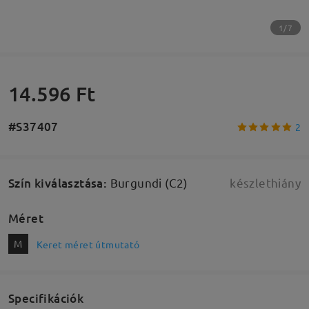
1/7
14.596 Ft
#S37407
2
Szín kiválasztása
:
Burgundi (C2)
készlethiány
Méret
M
Keret méret útmutató
Specifikációk