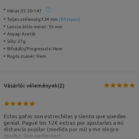
Méret:
55-20-147
Teljes szélesség:
134 mm
(
Közepes
)
Lencse átlós méret:
55 mm
Anyag:
Acetát
Súly:
27g
Bifokális/Progresszív:
Nem
Rugós zsanér:
Nem
Vásárlói vélemények(2)
Estas gafas son estrechitas y siento que quedan
genial. Pagué los 12€ extras por ajustarlas a mi
distancia pupilar (medida por mi) y me alegro
mucho. Son perfectas!