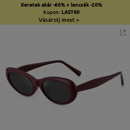
Keretek akár -60% + lencsék -20%
Kupon:
LAST60
Vásárolj most >