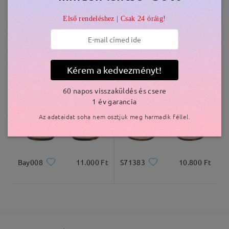
Első rendeléshez | Csak 24 óráig!
Kiszállítva
S86449
10.800 Ft
Bay025
11.000 Ft
Kérem a kedvezményt!
60 napos visszaküldés és csere
1 év garancia
Az adataidat soha nem osztjuk meg harmadik féllel.
Bay008
11.000 Ft
S71383
10.800 Ft