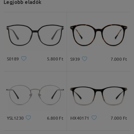
Legjobb eladók
S0189
5.800 Ft
S939
7.000 Ft
YSL1230
6.800 Ft
MX40171
7.000 Ft