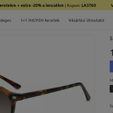
eretekre + extra -20% a lencsékre
| Kupon:
LAST60
nleges
1+1 INGYEN keretek
Vásárlási útmutató
S
M
S