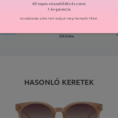
60 napos visszaküldés és csere
SZÁLLÍTÁS
1 év garancia
Az adataidat soha nem osztjuk meg harmadik féllel.
ási idő
p
részletek
5
Elküldve
HASONLÓ KERETEK