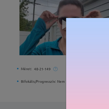
Méret:
Teljes sz
48-21-149
Bifokális/Progresszív:
Nem
Rugós zs