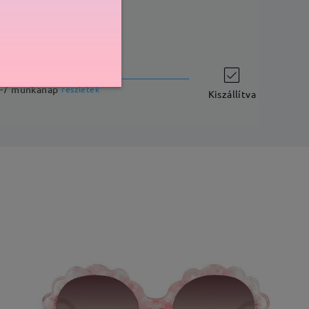
szállítási idő
-7 munkanap
részletek
Kiszállítva