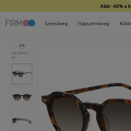
Akár -60% a k
Szemüveg
Napszemüveg
Külö
PRÓBÁLD
KI