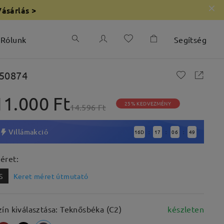
Vásárlás >
Rólunk
Segítség
50874
11.000 Ft
25% KEDVEZMÉNY
14.596 Ft
Villámakció
16
D
17
06
48
:
:
:
éret:
S
Keret méret útmutató
zín kiválasztása: Teknősbéka (C2)
készleten