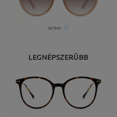
S07963
LEGNÉPSZERŰBB