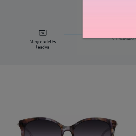
feldolgoz
5-7 munkana
Megrendelés
leadva