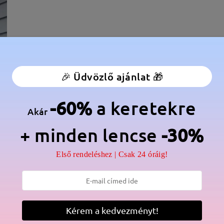
🎉 Üdvözlő ajánlat 🎁
-60%
a keretekre
Akár
+ minden lencse
-30%
élesség:
128 mm
(
Kicsi
)
Lencse átlós méret:
48 mm
Első rendeléshez | Csak 24 óráig!
anér:
Nem
Anyag:
Acetát
Kérem a kedvezményt!