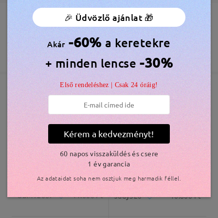
🎉 Üdvözlő ajánlat 🎁
Olvassa el az összes
Megrendelés leadva
Ingyenes Karcálló Lencsebevonat Tartozék
60 Napos Visszatérítés és Csere
-60%
véleményt
a keretekre
Akár
Írjon egy véleményt
feldolgozási idő
365 Napos Garancia
Bővebben
-30%
+ minden lencse
5-7 munkanap
részletek
Első rendeléshez | Csak 24 óráig!
Elküldve
Hasonló keretek
szállítási idő
5-7 munkanap
részletek
Kérem a kedvezményt!
60 napos visszaküldés és csere
Kiszállítva
1 év garancia
Az adataidat soha nem osztjuk meg harmadik féllel.
OBMT2007
11.000 Ft
Judy320
10.800 Ft