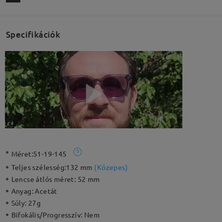
Specifikációk
Méret:
51-19-145
Teljes szélesség:
132 mm
(
Közepes
)
Lencse átlós méret:
52 mm
Anyag:
Acetát
Súly:
27g
Bifokális/Progresszív:
Nem