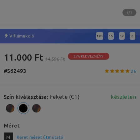
1/7
Villámakció
13
D
15
56
59
:
:
:
11.000 Ft
25% KEDVEZMÉNY
14.596 Ft
#S62493
26
Szín kiválasztása
:
Fekete (C1)
készleten
Méret
M
Keret méret útmutató