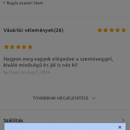
Rugós zsanér:
Nem
Vásárlói vélemények(26)
Nagyon meg vagyok elégedve a szemüveggel,
kiváló minőségű és jól is néz ki!
by
Marci
on
Aug 3 , 2026
TOVÁBBIAK MEGJELENÍTÉSE
Nagyon meg vagyok elégedve a szemüveggel,
kiváló minőségű és jól is néz ki!
by
Marci
on
Aug 3 , 2026
Szállítás
×