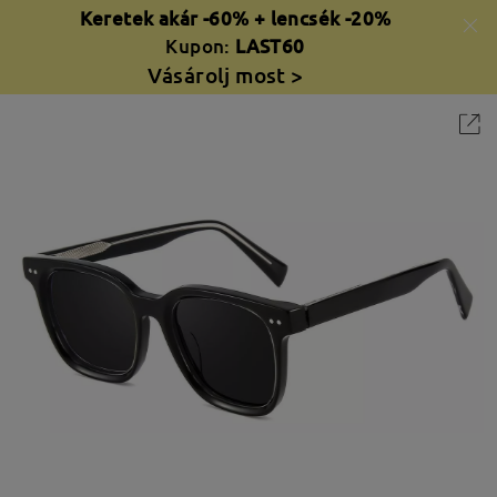
Keretek akár -60% + lencsék -20%
Kupon:
LAST60
Vásárolj most >