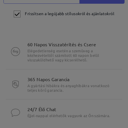
Frissítsen a legújabb stílusokról és ajánlatokról
60 Napos Visszatérítés és Csere
Elégedetlenség esetén a szemüveg a
kézhezvételtől számított 60 napon belül
visszaküldhető vagy kicserélhető.
365 Napos Garancia
A gyártási hibákra és anyaghibákra vonatkozó
teljes körű garancia.
24/7 Élő Chat
Éjjel-nappal elérhetők vagyunk az Ön számára.