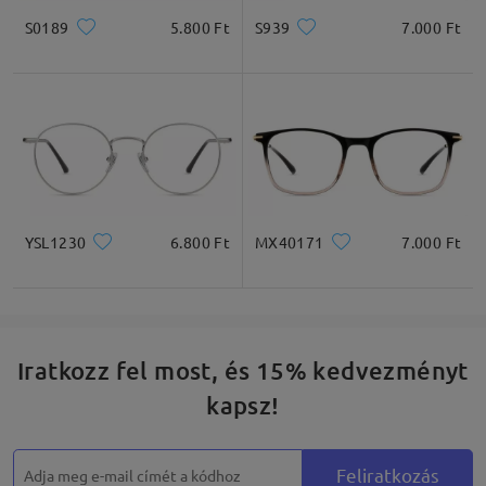
S0189
5.800 Ft
S939
7.000 Ft
YSL1230
6.800 Ft
MX40171
7.000 Ft
Iratkozz fel most, és 15% kedvezményt
kapsz!
Feliratkozás