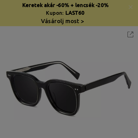
Keretek akár -60% + lencsék -20%
Kupon:
LAST60
Vásárolj most >