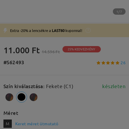
1/7
Extra -20% a lencsékre a
LAST60
kuponnal!
11.000 Ft
25% KEDVEZMÉNY
14.596 Ft
#S62493
26
Szín kiválasztása
:
Fekete (C1)
készleten
Méret
M
Keret méret útmutató