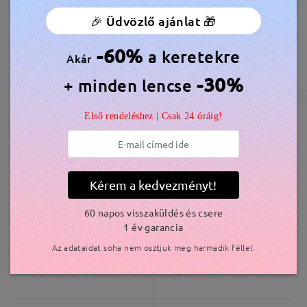
🎉 Üdvözlő ajánlat 🎁
Olvassa el az összes
Megrendelés leadva
Ingyenes Karcálló Lencsebevonat Tartozék
60 Napos Visszatérítés és Csere
véleményt
-60%
a keretekre
Írjon egy véleményt
Akár
feldolgozási idő
365 Napos Garancia
Bővebben
-30%
+ minden lencse
5-7 munkanap
részletek
Első rendeléshez | Csak 24 óráig!
Elküldve
Hasonló keretek
szállítási idő
5-7 munkanap
részletek
Kérem a kedvezményt!
60 napos visszaküldés és csere
Kiszállítva
1 év garancia
Az adataidat soha nem osztjuk meg harmadik féllel.
OBMT2007
11.000 Ft
Judy320
10.800 Ft