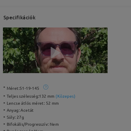
Specifikációk
Méret:
51-19-145
Teljes szélesség:
132 mm
(
Közepes
)
Lencse átlós méret:
52 mm
Anyag:
Acetát
Súly:
27g
Bifokális/Progresszív:
Nem
Rugós zsanér:
Nem