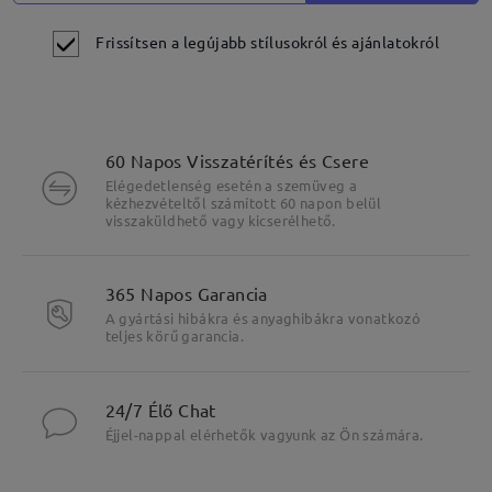
Frissítsen a legújabb stílusokról és ajánlatokról
60 Napos Visszatérítés és Csere
Elégedetlenség esetén a szemüveg a
kézhezvételtől számított 60 napon belül
visszaküldhető vagy kicserélhető.
365 Napos Garancia
A gyártási hibákra és anyaghibákra vonatkozó
teljes körű garancia.
24/7 Élő Chat
Éjjel-nappal elérhetők vagyunk az Ön számára.