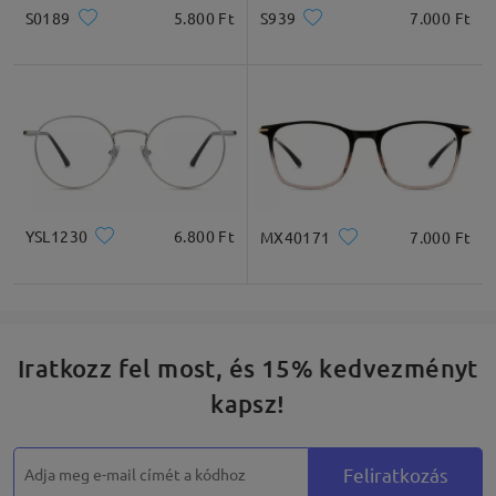
S0189
5.800 Ft
S939
7.000 Ft
YSL1230
6.800 Ft
MX40171
7.000 Ft
Iratkozz fel most, és 15% kedvezményt
kapsz!
Feliratkozás