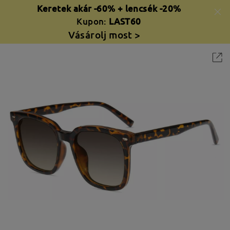
Keretek akár -60% + lencsék -20%
Kupon:
LAST60
Vásárolj most >