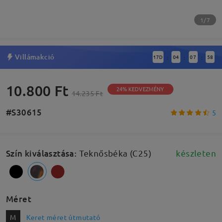
1/7
Villámakció
17
D
04
07
58
:
:
:
10.800 Ft
24% KEDVEZMÉNY
14.235 Ft
#S30615
5
Szín kiválasztása
:
Teknősbéka (C25)
készleten
Méret
M
Keret méret útmutató