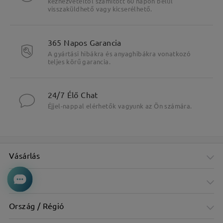
kézhezvételtől számított 60 napon belül
visszaküldhető vagy kicserélhető.
365 Napos Garancia
A gyártási hibákra és anyaghibákra vonatkozó
teljes körű garancia.
24/7 Élő Chat
Éjjel-nappal elérhetők vagyunk az Ön számára.
Vásárlás
Cég
Ország / Régió