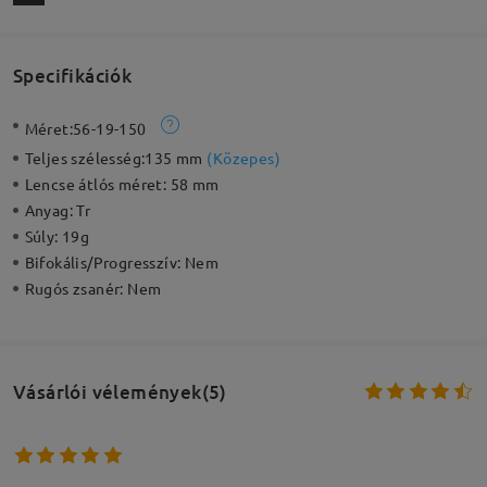
Specifikációk
Méret:
56-19-150
Teljes szélesség:
135 mm
(
Közepes
)
Lencse átlós méret:
58 mm
Anyag:
Tr
Súly:
19g
Bifokális/Progresszív:
Nem
Rugós zsanér:
Nem
Vásárlói vélemények(5)