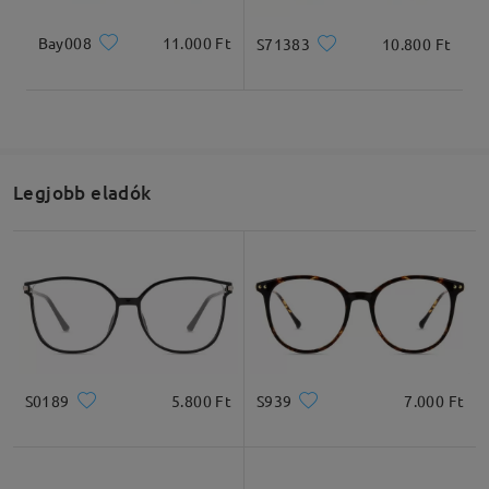
Bay008
11.000 Ft
S71383
10.800 Ft
Legjobb eladók
S0189
5.800 Ft
S939
7.000 Ft