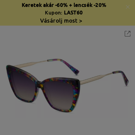
Keretek akár -60% + lencsék -20%
Kupon:
LAST60
Vásárolj most >