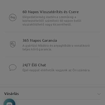
60 Napos Visszatérítés és Csere
Elégedetlenség esetén a szemüveg a
kézhezvételtől számított 60 napon belül
visszaküldhető vagy kicserélhető.
365 Napos Garancia
A gyártási hibákra és anyaghibákra vonatkozó
teljes körű garancia.
24/7 Élő Chat
Éjjel-nappal elérhetők vagyunk az Ön számára.
Vásárlás