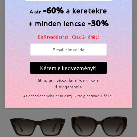
365 Napos Garancia
Bővebben
5-7 munkanap
részletek
by
Jazz
on
Jul 31 , 2026
-60%
a keretekre
Akár
-30%
+ minden lencse
Elküldve
Olvassa el az összes
Hasonló keretek
Első rendeléshez | Csak 24 óráig!
szállítási idő
véleményt
Írjon egy véleményt
5-7 munkanap
részletek
Kérem a kedvezményt!
Kiszállítva
60 napos visszaküldés és csere
1 év garancia
S21643
10.500 Ft
Bay025
11.000 Ft
Az adataidat soha nem osztjuk meg harmadik féllel.