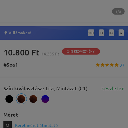
1/8
Villámakció
14
D
21
06
5
:
:
:
10.800 Ft
24% KEDVEZMÉNY
14.235 Ft
#Sea1
37
Szín kiválasztása
:
Lila, Mintázat (C1)
készleten
Méret
M
Keret méret útmutató