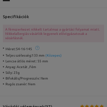
Specifikációk
A fémszerkezet nikkelt tartalmaz a gyártási folyamat miatt.
Nikkelallergiás vásárlók legyenek elővigyázatosak a
vásárlásnál.
Méret:
54-16-145
Teljes szélesség:
133 mm
(
Közepes
)
Lencse átlós méret:
55 mm
Anyag:
Acetát ,Fém
Súly:
23g
Bifokális/Progresszív:
Nem
Rugós zsanér:
Nem
Vásárlói vélemények(37)