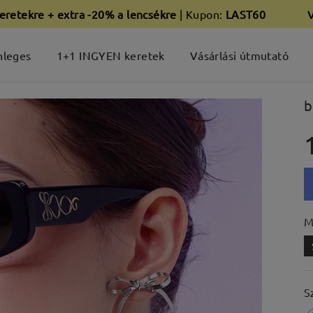
eretekre + extra -20% a lencsékre
| Kupon:
LAST60
nleges
1+1 INGYEN keretek
Vásárlási útmutató
b
M
S