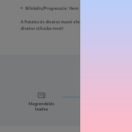
Bifokális/Progresszív:
Nem
Rugós zs
A fiatalos és divatos masni elemekkel kombinálva ezek a
divatos stílusba most!
feldolgoz
5-7 munkana
Megrendelés
leadva