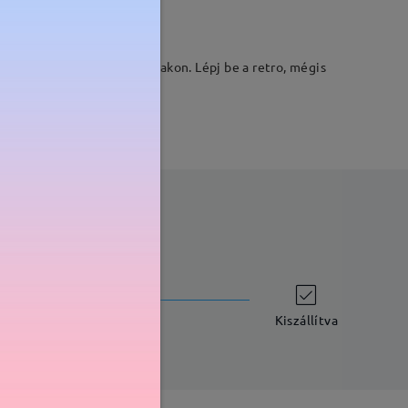
ákkal rendelkeznek a szárakon. Lépj be a retro, mégis
szállítási idő
-7 munkanap
részletek
Kiszállítva