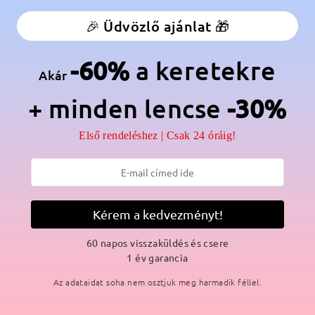
anér:
Nem
Anyag:
Acetát
🎉 Üdvözlő ajánlat 🎁
 lapos téglalap alakú napszemüvegek balett ihlette dupla masni mint
-60%
a keretekre
Akár
+ minden lencse
-30%
Első rendeléshez | Csak 24 óráig!
SZÁLLÍTÁS
Kérem a kedvezményt!
ási idő
p
részletek
5
60 napos visszaküldés és csere
Elküldve
1 év garancia
Az adataidat soha nem osztjuk meg harmadik féllel.