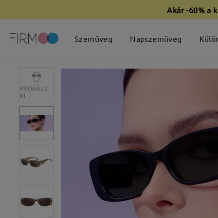
Akár -60% a k
Szemüveg
Napszemüveg
Külö
PRÓBÁLD
KI