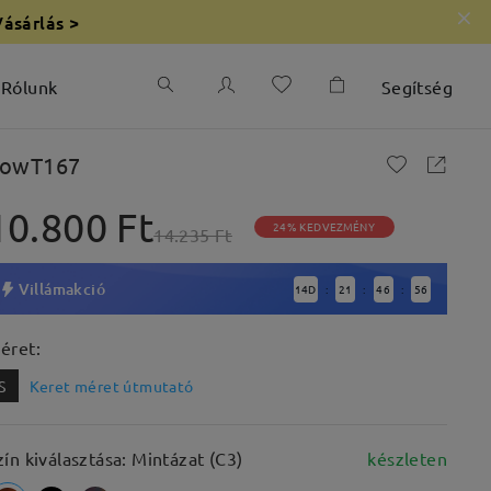
Vásárlás >
Rólunk
Segítség
owT167
10.800 Ft
24% KEDVEZMÉNY
14.235 Ft
Villámakció
14
D
21
46
55
:
:
:
éret:
S
Keret méret útmutató
zín kiválasztása: Mintázat (C3)
készleten