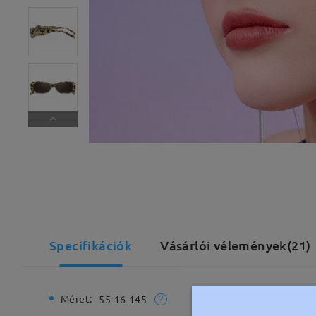
Specifikációk
Vásárlói vélemények(21)
Méret:
Teljes sz
55-16-145