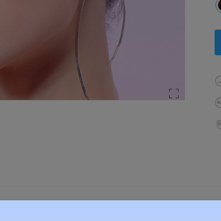
élesség:
126 mm
(
Kicsi
)
Lencse átlós méret:
55 mm