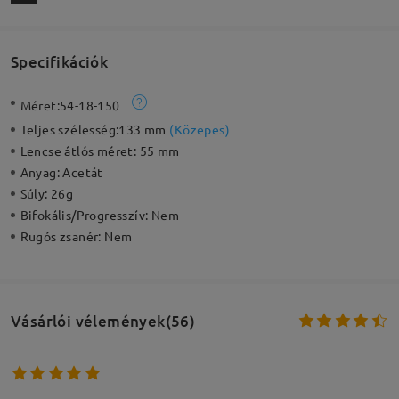
Specifikációk
Méret:
54-18-150
Teljes szélesség:
133 mm
(
Közepes
)
Lencse átlós méret:
55 mm
Anyag:
Acetát
Súly:
26g
Bifokális/Progresszív:
Nem
Rugós zsanér:
Nem
Vásárlói vélemények(56)