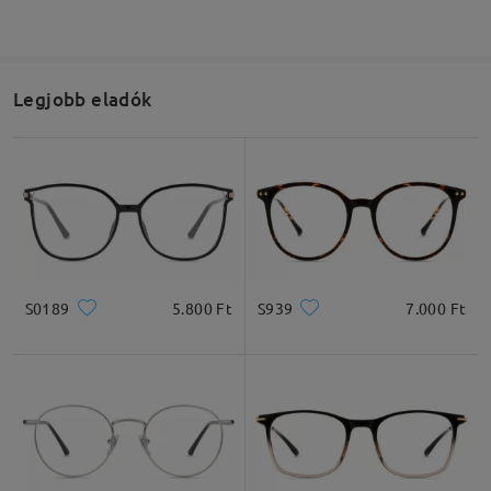
Legjobb eladók
S0189
5.800 Ft
S939
7.000 Ft