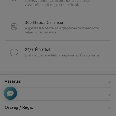
kézhezvételtől számított 60 napon belül
visszaküldhető vagy kicserélhető.
365 Napos Garancia
A gyártási hibákra és anyaghibákra vonatkozó
teljes körű garancia.
24/7 Élő Chat
Éjjel-nappal elérhetők vagyunk az Ön számára.
Vásárlás
Cég
Ország / Régió