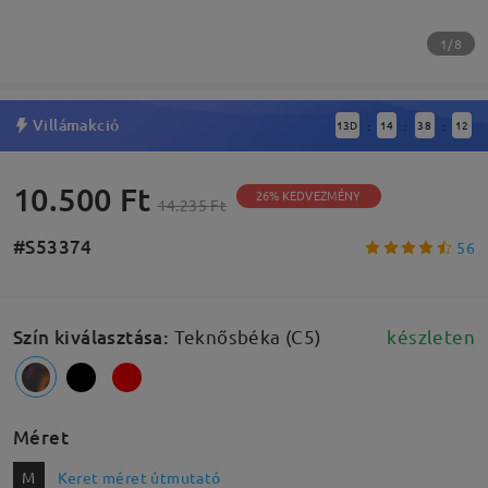
1/8
Villámakció
13
D
14
38
11
:
:
:
10.500 Ft
26% KEDVEZMÉNY
14.235 Ft
#S53374
56
Szín kiválasztása
:
Teknősbéka (C5)
készleten
Méret
M
Keret méret útmutató