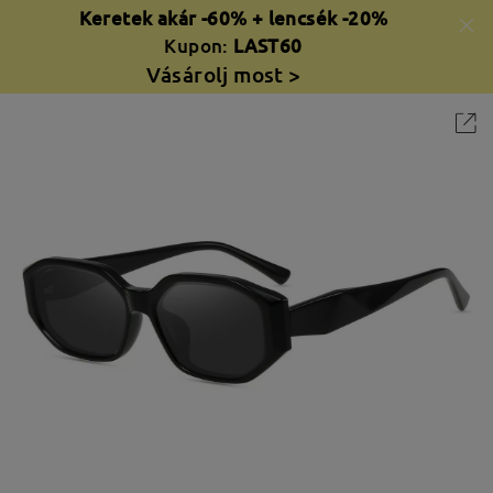
Keretek akár -60% + lencsék -20%
Kupon:
LAST60
Vásárolj most >