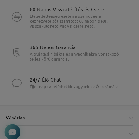
60 Napos Visszatérítés és Csere
Elégedetlenség esetén a szemüveg a
kézhezvételtől számított 60 napon belül
visszaküldhető vagy kicserélhető.
365 Napos Garancia
A gyártási hibákra és anyaghibákra vonatkozó
teljes körű garancia.
24/7 Élő Chat
Éjjel-nappal elérhetők vagyunk az Ön számára.
Vásárlás
Cég