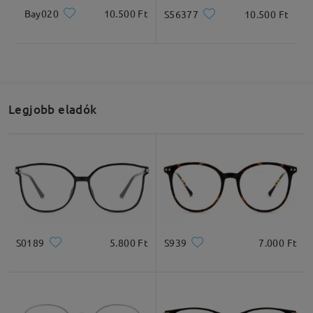
Bay020
10.500 Ft
S56377
10.500 Ft
Legjobb eladók
S0189
5.800 Ft
S939
7.000 Ft