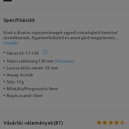
Specifikációk
Ezek a divatos napszemüvegek egyedi sokszögletű kerettel
rendelkeznek, figyelemfelkeltő és avantgárd megjelenést
biztosítanak. Ezek a kis napszemüvegek retro, mégis elegáns
további
hangulatot adnak stílusának.
Méret:
55-17-150
Teljes szélesség:
130 mm
(
Közepes
)
Lencse átlós méret:
55 mm
Anyag:
Acetát
Súly:
17g
Bifokális/Progresszív:
Nem
Rugós zsanér:
Nem
Vásárlói vélemények(87)