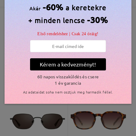
5-7 munkanap
részletek
-60%
a keretekre
Akár
-30%
+ minden lencse
Elküldve
Hasonló keretek
Első rendeléshez | Csak 24 óráig!
szállítási idő
5-7 munkanap
részletek
Olvassa el az összes
Kiszállítva
véleményt
Kérem a kedvezményt!
Írjon egy véleményt
60 napos visszaküldés és csere
1 év garancia
S45715
10.800 Ft
Bay017
11.000 Ft
Az adataidat soha nem osztjuk meg harmadik féllel.