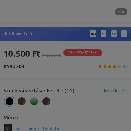
1/8
Villámakció
16
D
10
52
16
:
:
:
10.500 Ft
26% KEDVEZMÉNY
14.235 Ft
#S90304
87
Szín kiválasztása
:
Fekete (C1)
készleten
Méret
M
Keret méret útmutató