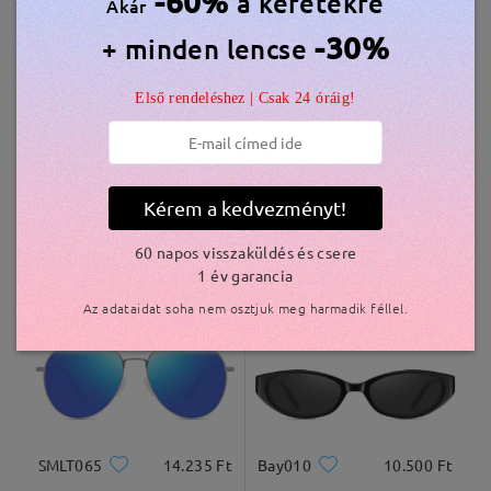
-60%
a keretekre
Akár
Elküldve
-30%
+ minden lencse
Hasonló keretek
szállítási idő
Első rendeléshez | Csak 24 óráig!
5-7 munkanap
részletek
Kiszállítva
Kérem a kedvezményt!
60 napos visszaküldés és csere
FT26801
10.500 Ft
S65308
11.000 Ft
1 év garancia
Az adataidat soha nem osztjuk meg harmadik féllel.
SMLT065
14.235 Ft
Bay010
10.500 Ft