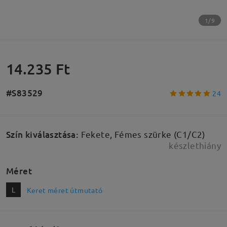
1/9
14.235 Ft
#S83529
24
Szín kiválasztása
:
Fekete, Fémes szürke (C1/C2)
készlethiány
Méret
L
Keret méret útmutató