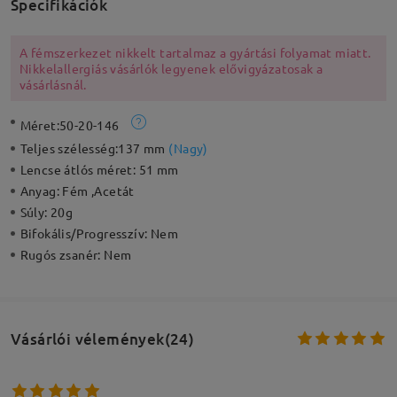
Specifikációk
A fémszerkezet nikkelt tartalmaz a gyártási folyamat miatt.
Nikkelallergiás vásárlók legyenek elővigyázatosak a
vásárlásnál.
Méret:
50-20-146
Teljes szélesség:
137 mm
(
Nagy
)
Lencse átlós méret:
51 mm
Anyag:
Fém ,Acetát
Súly:
20g
Bifokális/Progresszív:
Nem
Rugós zsanér:
Nem
Vásárlói vélemények(24)