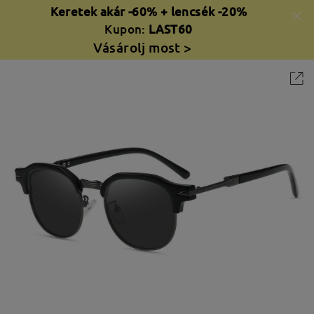
Keretek akár -60% + lencsék -20%
Kupon:
LAST60
Vásárolj most >