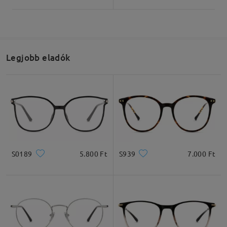
Legjobb eladók
S0189
5.800 Ft
S939
7.000 Ft