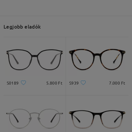
Legjobb eladók
S0189
5.800 Ft
S939
7.000 Ft