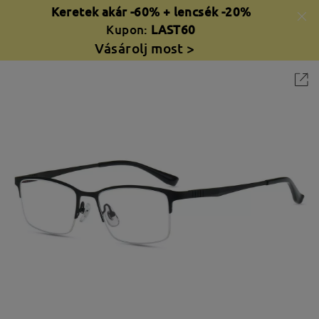
Keretek akár -60% + lencsék -20%
Kupon:
LAST60
Vásárolj most >