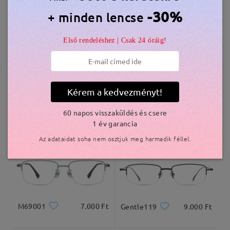
Hasonló keretek
-30%
+ minden lencse
szállítási idő
Első rendeléshez | Csak 24 óráig!
5-7 munkanap
részletek
Kiszállítva
Kérem a kedvezményt!
T41828
11.000 Ft
M82957
6.300 Ft
60 napos visszaküldés és csere
1 év garancia
Az adataidat soha nem osztjuk meg harmadik féllel.
M69001
7.000 Ft
Gentle119
9.000 Ft