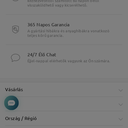
kézhezvételtől számított 60 napon belül
visszaküldhető vagy kicserélhető.
365 Napos Garancia
A gyártási hibákra és anyaghibákra vonatkozó
teljes körű garancia.
24/7 Élő Chat
Éjjel-nappal elérhetők vagyunk az Ön számára.
Vásárlás
Cég
Ország / Régió