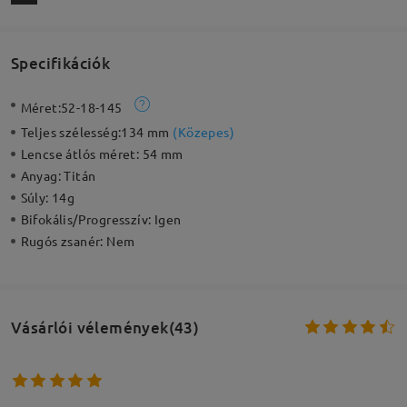
Specifikációk
Méret:
52-18-145
Teljes szélesség:
134 mm
(
Közepes
)
Lencse átlós méret:
54 mm
Anyag:
Titán
Súly:
14g
Bifokális/Progresszív:
Igen
Rugós zsanér:
Nem
Vásárlói vélemények(43)