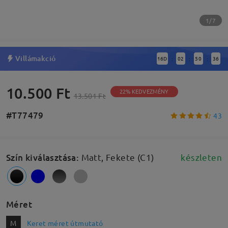
1/7
Villámakció
16
D
02
50
35
:
:
:
10.500 Ft
22% KEDVEZMÉNY
13.501 Ft
#T77479
43
Szín kiválasztása
:
Matt, Fekete (C1)
készleten
Méret
M
Keret méret útmutató