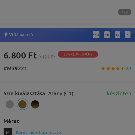
1/8
Villámakció
14
D
18
59
3
:
:
:
6.800 Ft
25% KEDVEZMÉNY
9.121 Ft
#M39221
83
Szín kiválasztása
:
Arany (C1)
készleten
Méret
M
Keret méret útmutató