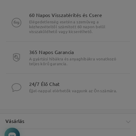
60 Napos Visszatérítés és Csere
Elégedetlenség esetén a szemüveg a
kézhezvételtől számított 60 napon belül
visszaküldhető vagy kicserélhető.
365 Napos Garancia
A gyártási hibákra és anyaghibákra vonatkozó
teljes körű garancia.
24/7 Élő Chat
Éjjel-nappal elérhetők vagyunk az Ön számára.
Vásárlás