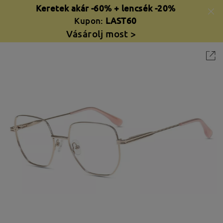
Keretek akár -60% + lencsék -20%
Kupon:
LAST60
Vásárolj most >