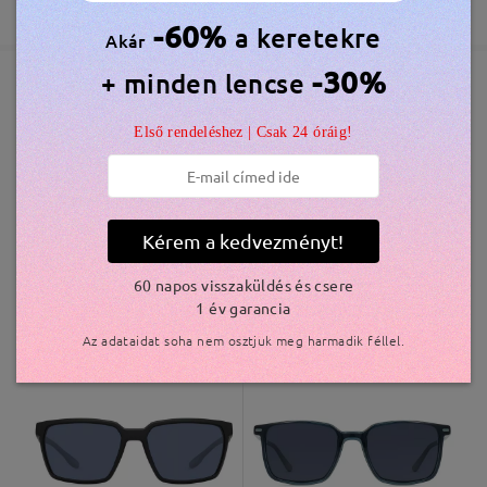
365 Napos Garancia
Bővebben
5-7 munkanap
részletek
-60%
a keretekre
véleményt
Akár
Írjon egy véleményt
-30%
+ minden lencse
Elküldve
Hasonló keretek
Első rendeléshez | Csak 24 óráig!
szállítási idő
5-7 munkanap
részletek
Kérem a kedvezményt!
Kiszállítva
60 napos visszaküldés és csere
1 év garancia
TR33009
7.800 Ft
AC27916
6.800 Ft
Az adataidat soha nem osztjuk meg harmadik féllel.