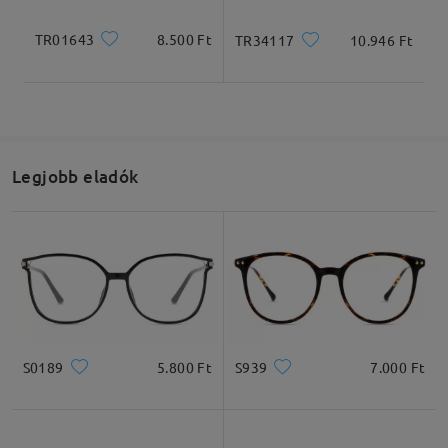
TR01643
8.500 Ft
TR34117
10.946 Ft
Legjobb eladók
S0189
5.800 Ft
S939
7.000 Ft