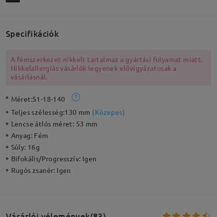
Specifikációk
A fémszerkezet nikkelt tartalmaz a gyártási folyamat miatt.
Nikkelallergiás vásárlók legyenek elővigyázatosak a
vásárlásnál.
Méret:
51-18-140
Teljes szélesség:
130 mm
(
Közepes
)
Lencse átlós méret:
53 mm
Anyag:
Fém
Súly:
16g
Bifokális/Progresszív:
Igen
Rugós zsanér:
Igen
Vásárlói vélemények(83)