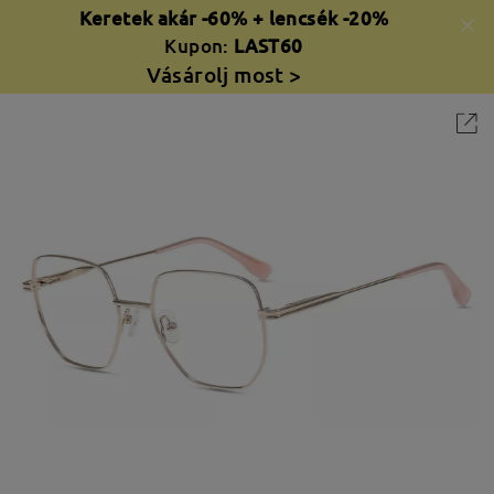
Keretek akár -60% + lencsék -20%
Kupon:
LAST60
Vásárolj most >