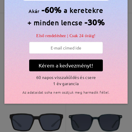
365 Napos Garancia
Bővebben
5-7 munkanap
részletek
-60%
a keretekre
véleményt
Akár
Írjon egy véleményt
-30%
+ minden lencse
Elküldve
Hasonló keretek
Első rendeléshez | Csak 24 óráig!
szállítási idő
5-7 munkanap
részletek
Kérem a kedvezményt!
Kiszállítva
60 napos visszaküldés és csere
1 év garancia
TR33009
7.800 Ft
AC27916
6.800 Ft
Az adataidat soha nem osztjuk meg harmadik féllel.