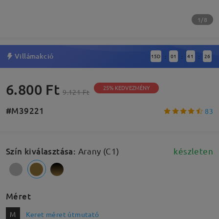
1/8
Villámakció
15
D
01
41
25
:
:
:
6.800 Ft
25% KEDVEZMÉNY
9.121 Ft
#M39221
83
Szín kiválasztása
:
Arany (C1)
készleten
Méret
M
Keret méret útmutató