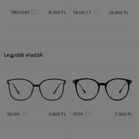
TR01643
8.500 Ft
TR34117
10.946 Ft
Legjobb eladók
S0189
5.800 Ft
S939
7.000 Ft