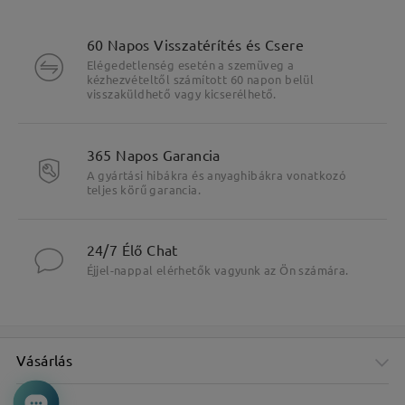
60 Napos Visszatérítés és Csere
Elégedetlenség esetén a szemüveg a
kézhezvételtől számított 60 napon belül
visszaküldhető vagy kicserélhető.
365 Napos Garancia
A gyártási hibákra és anyaghibákra vonatkozó
teljes körű garancia.
24/7 Élő Chat
Éjjel-nappal elérhetők vagyunk az Ön számára.
Vásárlás