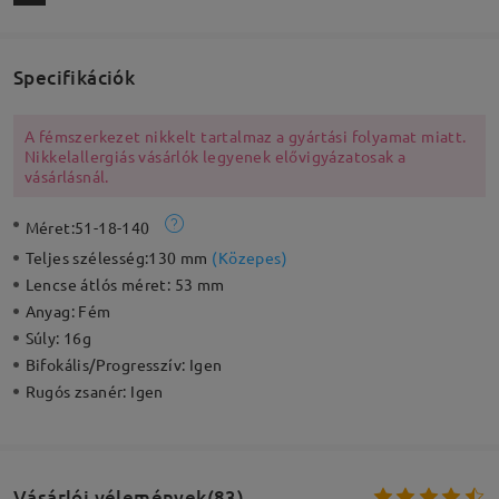
Specifikációk
A fémszerkezet nikkelt tartalmaz a gyártási folyamat miatt.
Nikkelallergiás vásárlók legyenek elővigyázatosak a
vásárlásnál.
Méret:
51-18-140
Teljes szélesség:
130 mm
(
Közepes
)
Lencse átlós méret:
53 mm
Anyag:
Fém
Súly:
16g
Bifokális/Progresszív:
Igen
Rugós zsanér:
Igen
Vásárlói vélemények(83)